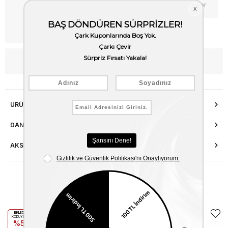
Favorilere Ekle
Fiyat Düşünce Haber Ver
Kargo Bedava
WhatsApp’tan Bilgi Al
ÜRÜN ÖZELLIKLERI
DANIŞMA HATTI
AKSESUAR ONARIMI
Benzer Ürünler
EKLE5
EKLE5
KODUYLA
KODUYLA
%5
%5