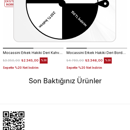
EKSTRA
EKSTRA
İNDİRİM
İNDİRİM
Mocassini Erkek Hakiki Deri Kahverengi Kroko Cüzdan Cüzdan
Mocassini Erkek Hakiki Deri Bordo Kroko Cüzdan Cüzdan
₺3.350,00
₺2.345,00
₺4.780,00
₺3.346,00
%30
%30
Sepette %20 Net İndirim
Sepette %20 Net İndirim
Son Baktığınız Ürünler