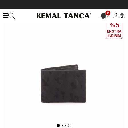
Anasayfa
ÇANTA&AKSESUAR
ERKEK
Cüzdan
Mocassini Erkek
2
2
0
EKLE5
KODUYLA
%5
EKSTRA
İNDİRİM