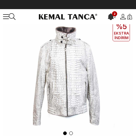
Anasayfa
DERİ GİYİM
ERKEK
Deri Mont
Mocassini Erkek Hakiki 
2
2
0
EKLE5
KODUYLA
%5
EKSTRA
İNDİRİM