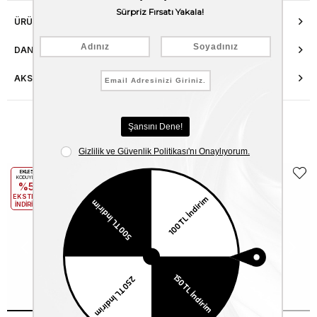
ÜRÜN ÖZELLIKLERI
DANIŞMA HATTI
AKSESUAR ONARIMI
Benzer Ürünler
EKLE5
EKLE5
KODUYLA
KODUYLA
%5
%5
EKSTRA
EKSTRA
İNDİRİM
İNDİRİM