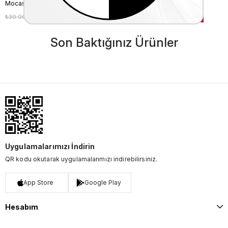
Mocassini Erkek Tekstil Siyah Deri Mont
Mocassini Erkek Deri Mont
₺30.000,00
₺27.000,00
₺30.000,00
₺27.000,00
%10
%10
Son Baktığınız Ürünler
Uygulamalarımızı İndirin
QR kodu okutarak uygulamalarımızı indirebilirsiniz.
App Store
Google Play
Hesabım