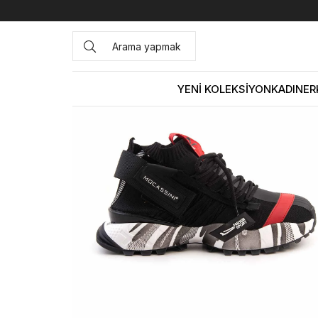
Anasayfa
ERKEK
AYAKKABI
Spor&Sneaker
Mocassin
YENİ KOLEKSİYON
KADIN
ER