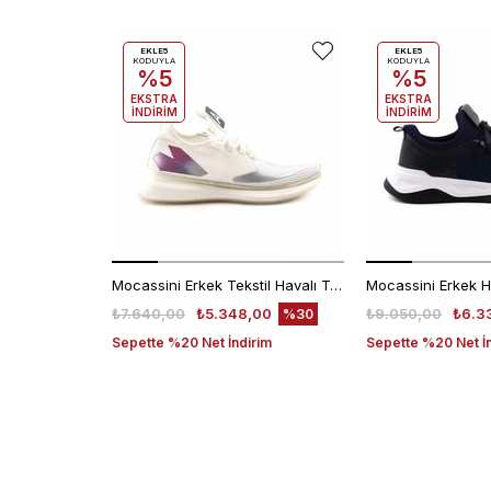
EKLE5
EKLE5
KODUYLA
KODUYLA
%5
%5
EKSTRA
EKSTRA
İNDİRİM
İNDİRİM
Mocassini Erkek Tekstil Havalı Taban Beyaz Spor & Sneaker Ayakkabı
₺7.640,00
₺5.348,00
₺9.050,00
₺6.3
%30
Sepette %20 Net İndirim
Sepette %20 Net İ