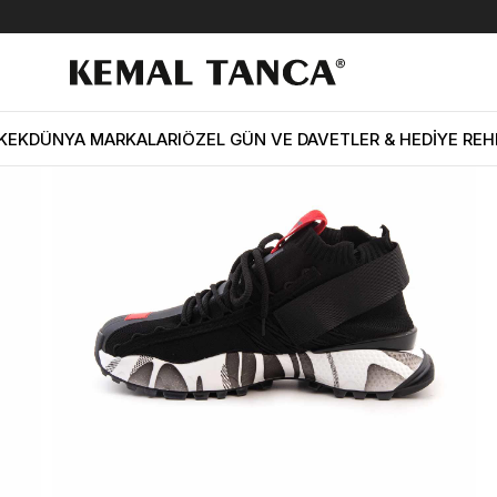
i Erkek Tekstil Siyah Spor & Sneaker Ayakkabı
KEK
DÜNYA MARKALARI
ÖZEL GÜN VE DAVETLER & HEDİYE REH