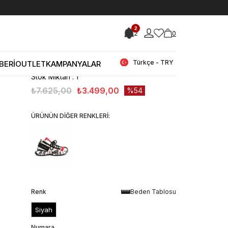
< < Önceki Sayfaya Dön
2
2
0
Stok Kodu
(212MCE792 490_001)
Mocassini Erkek Tekstil Siyah Spor &
Sneaker Ayakkabı
Türkçe - TRY
BERİ
OUTLET
KAMPANYALAR
Stok Miktarı
:
1
₺7.625,00
₺3.499,00
54
ÜRÜNÜN DİĞER RENKLERİ:
Renk
Beden Tablosu
Siyah
Numara