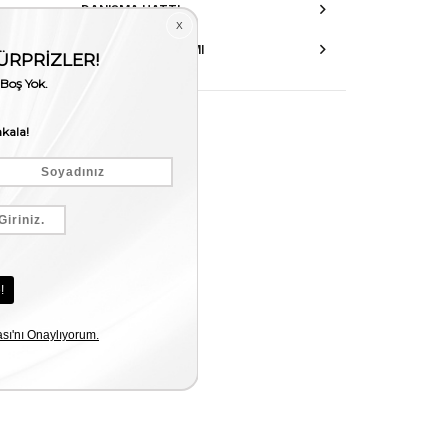
DANIŞMA HATTI
AKSESUAR ONARIMI