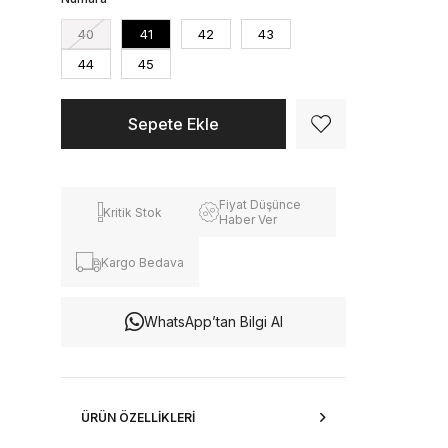
40
41
42
43
44
45
Fiyat Düşünce
Kritik Stok
Haber Ver
Kargo Bedava
WhatsApp’tan Bilgi Al
ÜRÜN ÖZELLIKLERI