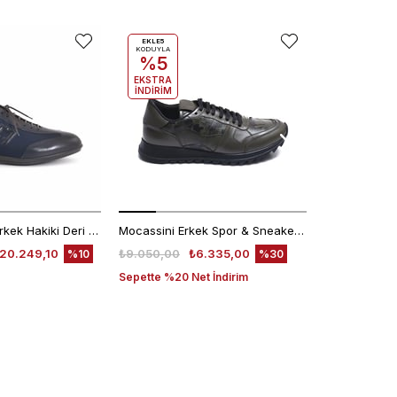
EKLE5
KODUYLA
%5
EKSTRA
İNDİRİM
Franceschetti Erkek Hakiki Deri Kauçuk Taban Mavi Spor & Sneaker Ayakkabı
Mocassini Erkek Spor & Sneaker Ayakkabı D2506X
D4208T
20.249,10
₺9.050,00
₺6.335,00
₺4.780,00
%10
%30
Sepette %20 Net İndirim