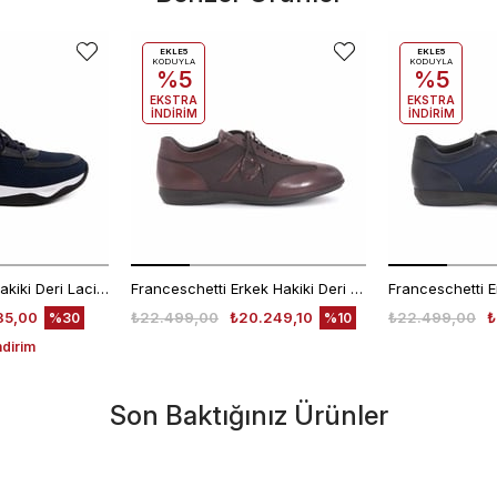
EKLE5
EKLE5
KODUYLA
KODUYLA
%5
%5
EKSTRA
EKSTRA
İNDİRİM
İNDİRİM
Mocassini Erkek Hakiki Deri Lacivert Spor & Sneaker Ayakkabı
Franceschetti Erkek Hakiki Deri Kauçuk Taban Koyu Kahverengi Spor & Sneaker Ayakkabı
35,00
₺22.499,00
₺20.249,10
₺22.499,00
₺
%30
%10
ndirim
Son Baktığınız Ürünler