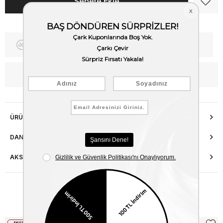
Fiyat Düşünce Haber Ver
Kargo Bedava
WhatsApp’tan Bilgi Al
ÜRÜN ÖZELLIKLERI
DANIŞMA HATTI
AKSESUAR ONARIMI
Benzer Ürünler