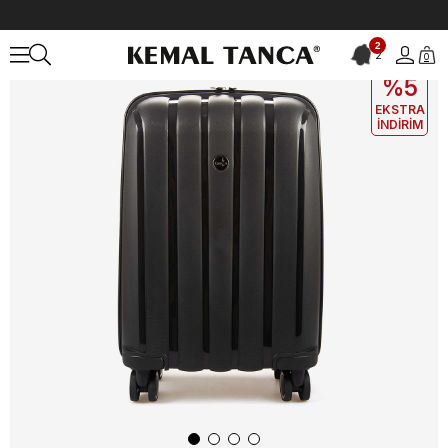
Anasayfa
ÇANTA&AKSESUAR
Valiz
Kemal Tanca Unisex Valiz 30
2
2
0
EKLE5
KODUYLA
%5
EKSTRA
İNDİRİM