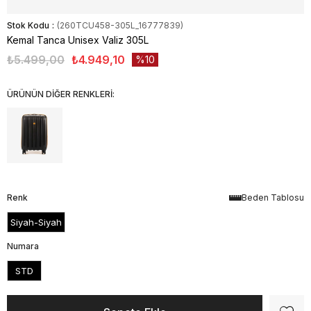
Stok Kodu
(260TCU458-305L_16777839)
Kemal Tanca Unisex Valiz 305L
₺5.499,00
₺4.949,10
10
ÜRÜNÜN DİĞER RENKLERİ:
Renk
Beden Tablosu
Siyah-Siyah
Numara
STD