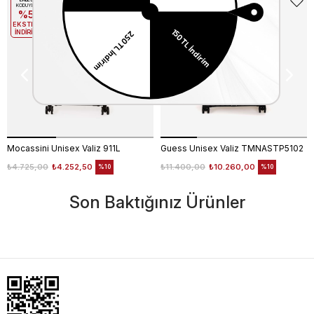
EKLE5
EKLE5
KODUYLA
KODUYLA
%5
%5
EKSTRA
EKSTRA
İNDİRİM
İNDİRİM
Mocassini Unisex Valiz 911L
Guess Unisex Valiz TMNASTP5102
₺4.725,00
₺4.252,50
₺11.400,00
₺10.260,00
%10
%10
Son Baktığınız Ürünler