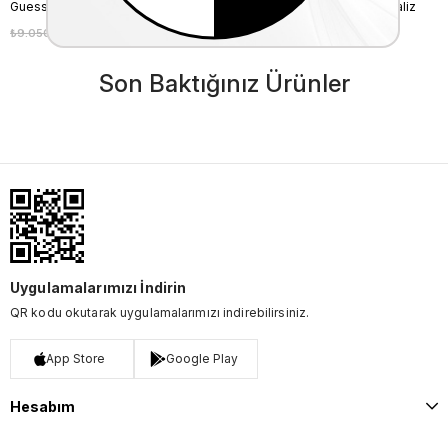
Guess Unisex Vegan Siyah Valiz
Guess Unisex Vegan Siyah Valiz
₺9.050,00
₺8.145,00
₺8.575,00
₺7.717,50
%10
%10
Son Baktığınız Ürünler
Uygulamalarımızı İndirin
QR kodu okutarak uygulamalarımızı indirebilirsiniz.
App Store
Google Play
Hesabım