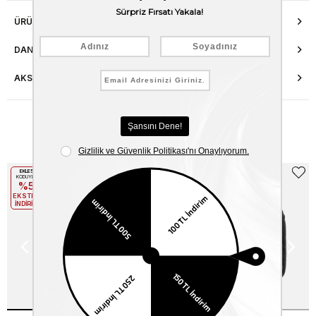
ÜRÜN ÖZELLIKLERI
DANIŞMA HATTI
AKSESUAR ONARIMI
Benzer Ürünler
EKLE5
EKLE5
KODUYLA
KODUYLA
%5
%5
EKSTRA
EKSTRA
İNDİRİM
İNDİRİM