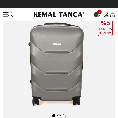
Anasayfa
ÇANTA&AKSESUAR
KADIN
Valiz
Kemal Tanca Unisex 
2
2
0
EKLE5
KODUYLA
%5
EKSTRA
İNDİRİM