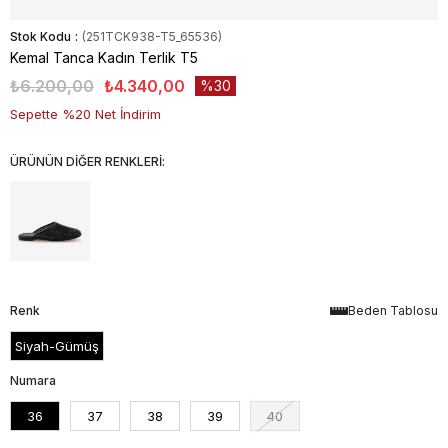
Stok Kodu
(251TCK938-T5_65536)
Kemal Tanca Kadın Terlik T5
₺6.200,00
₺4.340,00
30
Sepette %20 Net İndirim
ÜRÜNÜN DİĞER RENKLERİ:
Renk
Beden Tablosu
Siyah-Gümüş
Numara
36
37
38
39
40