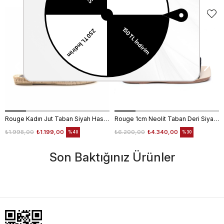
Rouge Kadın Jut Taban Siyah Hasır Terlik 715
Rouge 1cm Neolit Taban Deri Siyah Kadın Terlik 0197-169
₺1.998,00
₺1.199,00
₺6.200,00
₺4.340,00
%40
%30
Son Baktığınız Ürünler