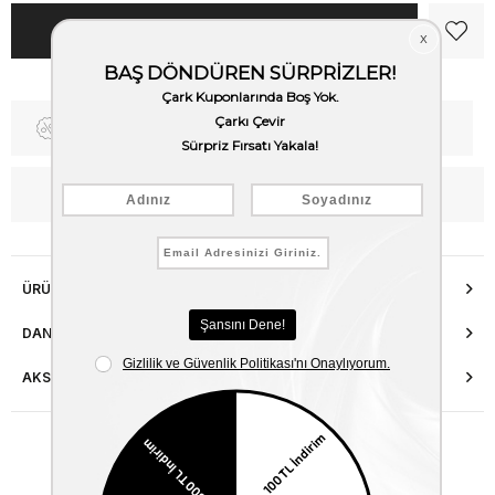
Fiyat Düşünce Haber Ver
Kargo Bedava
WhatsApp’tan Bilgi Al
ÜRÜN ÖZELLIKLERI
DANIŞMA HATTI
AKSESUAR ONARIMI
Benzer Ürünler