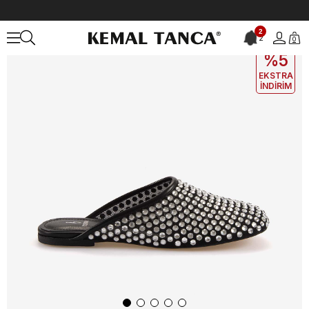
Anasayfa
KADIN
AYAKKABI
Terlik
Kemal Tanca Kadın Terlik T5
2
2
0
EKLE5
KODUYLA
%5
EKSTRA
İNDİRİM