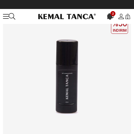
Anasayfa
ÇANTA&AKSESUAR
ERKEK
Bakım Ürünleri
2
2
0
2. ÜRÜNE
%50
INDIRIM