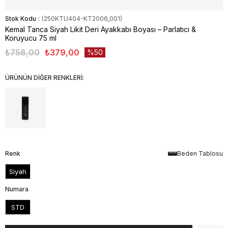
Stok Kodu
(250KTU404-KT2006_001)
Kemal Tanca Siyah Likit Deri Ayakkabı Boyası – Parlatıcı &
Koruyucu 75 ml
₺758,00
₺379,00
50
ÜRÜNÜN DİĞER RENKLERİ:
Renk
Beden Tablosu
Siyah
Numara
STD