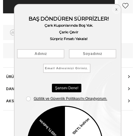
Fiyat Düşünce Haber Ver
WhatsApp’tan Bilgi Al
ÜRÜN ÖZELLIKLERI
DANIŞMA HATTI
AKSESUAR ONARIMI
Benzer Ürünler