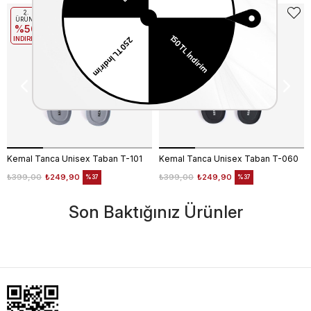
2.
2.
ÜRÜNE
ÜRÜNE
%50
%50
INDIRIM
INDIRIM
Kemal Tanca Unisex Taban T-101
Kemal Tanca Unisex Taban T-060
₺399,00
₺249,90
₺399,00
₺249,90
%37
%37
Son Baktığınız Ürünler