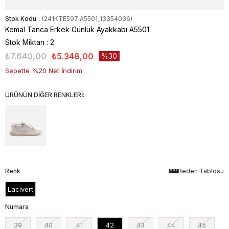
Stok Kodu
(241KTE597 A5501_13354036)
Kemal Tanca Erkek Günlük Ayakkabı A5501
Stok Miktarı
:
2
₺7.640,00
₺5.348,00
30
Sepette %20 Net İndirim
ÜRÜNÜN DİĞER RENKLERİ:
Renk
Beden Tablosu
Lacivert
Numara
39
40
41
42
43
44
45