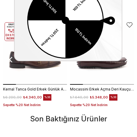
Benzer Ürünler
EKLE5
EKLE5
KODUYLA
KODUYLA
%5
%5
EKSTRA
EKSTRA
İNDİRİM
İNDİRİM
Kemal Tanca Gold Erkek Günlük Ayakkabı 6612-152
Mocassini Erkek Açma Deri Kauçuk Taban Bordo Günlük Ayakkabı
₺6.200,00
₺4.340,00
₺7.640,00
₺5.348,00
%30
%30
Sepette %20 Net İndirim
Sepette %20 Net İndirim
Son Baktığınız Ürünler