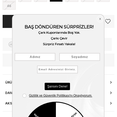
46
Fiyat Düşünce Haber Ver
Kargo Bedava
WhatsApp’tan Bilgi Al
ÜRÜN ÖZELLIKLERI
DANIŞMA HATTI
AKSESUAR ONARIMI