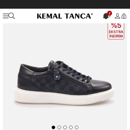
Anasayfa
ERKEK
AYAKKABI
Günlük
Kemal Tanca Erkek Günlük
2
2
0
EKLE5
KODUYLA
%5
EKSTRA
İNDİRİM