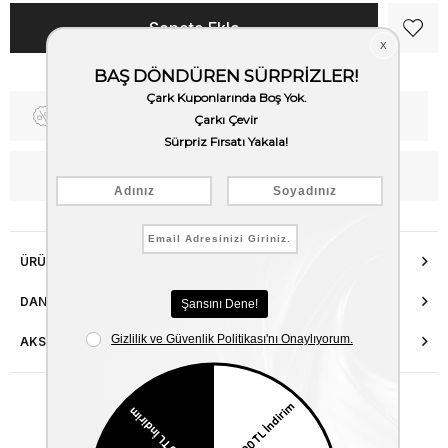
Fiyat Düşünce Haber Ver
Kargo Bedava
WhatsApp’tan Bilgi Al
ÜRÜN ÖZELLIKLERI
DANIŞMA HATTI
AKSESUAR ONARIMI
Benzer Ürünler