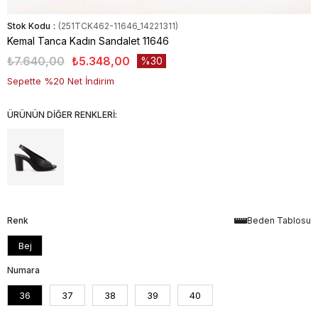
Stok Kodu
(251TCK462-11646_14221311)
Kemal Tanca Kadın Sandalet 11646
₺7.640,00
₺5.348,00
30
Sepette %20 Net İndirim
ÜRÜNÜN DİĞER RENKLERİ:
Renk
Beden Tablosu
Bej
Numara
36
37
38
39
40