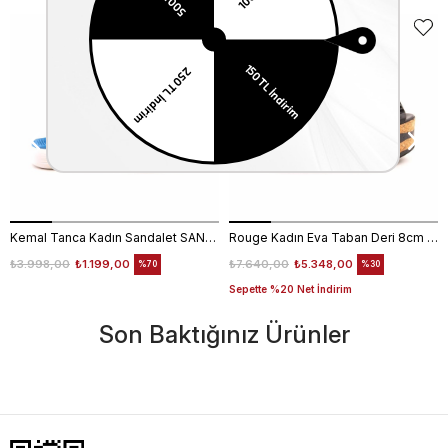
EKLE5
KODUYLA
%5
EKSTRA
İNDİRİM
Kemal Tanca Kadın Sandalet SANDALET
Rouge Kadın Eva Taban Deri 8cm Dolgu Topuklu Sandalet 2847
₺3.998,00
₺1.199,00
₺7.640,00
₺5.348,00
%70
%30
Sepette %20 Net İndirim
Son Baktığınız Ürünler