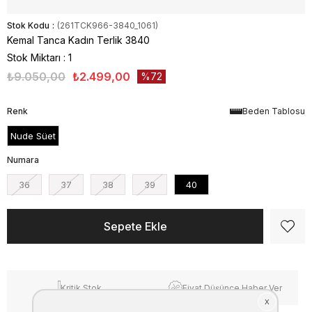
Stok Kodu
(261TCK966-3840_1061)
Kemal Tanca Kadın Terlik 3840
Stok Miktarı
:
1
₺9.050,00
₺2.499,00
72
Renk
Beden Tablosu
Nude Süet
Numara
36
37
38
39
40
Kritik Stok
Fiyat Düşünce Haber Ver