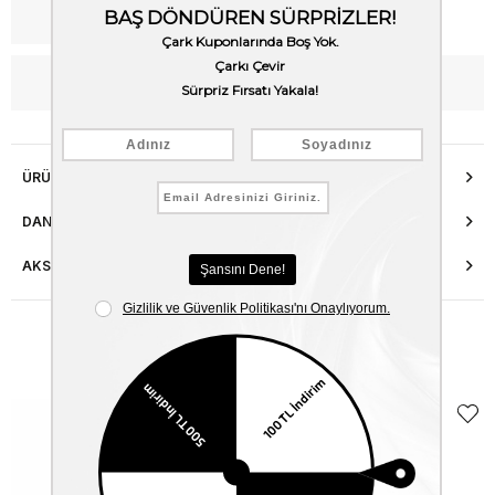
Kargo Bedava
WhatsApp’tan Bilgi Al
ÜRÜN ÖZELLIKLERI
DANIŞMA HATTI
AKSESUAR ONARIMI
Benzer Ürünler