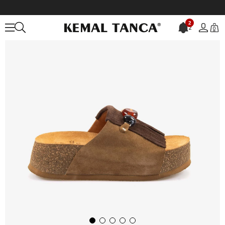
Anasayfa
KADIN
AYAKKABI
Terlik
Kemal Tanca Kadın Terlik 38
2
2
0