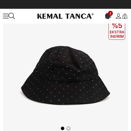
Anasayfa
ÇANTA&AKSESUAR
KADIN
Şapka
2
2
0
EKLE5
KODUYLA
%5
EKSTRA
İNDİRİM