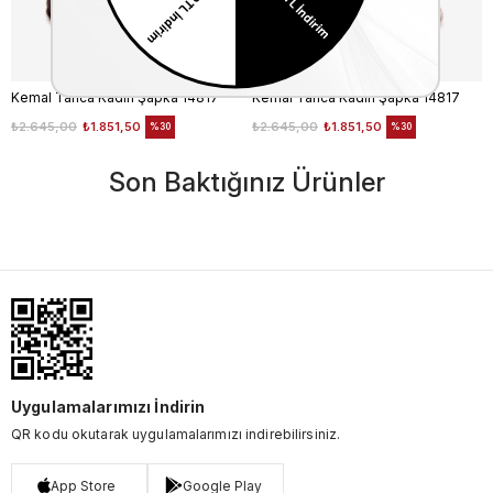
Kemal Tanca Kadın Şapka 14817
Kemal Tanca Kadın Şapka 14817
₺2.645,00
₺1.851,50
₺2.645,00
₺1.851,50
%30
%30
Son Baktığınız Ürünler
Uygulamalarımızı İndirin
QR kodu okutarak uygulamalarımızı indirebilirsiniz.
App Store
Google Play