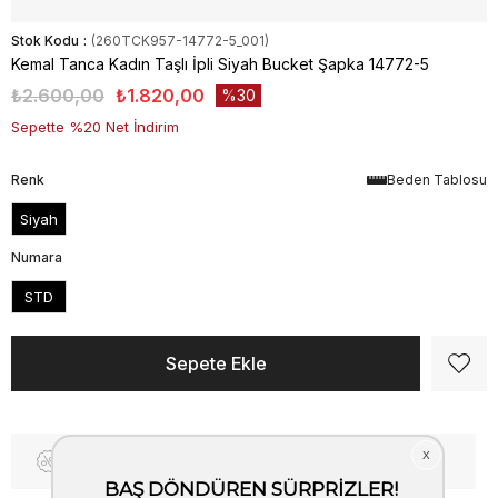
Stok Kodu
(260TCK957-14772-5_001)
Kemal Tanca Kadın Taşlı İpli Siyah Bucket Şapka 14772-5
₺2.600,00
₺1.820,00
30
Sepette %20 Net İndirim
Renk
Beden Tablosu
Siyah
Numara
STD
Fiyat Düşünce Haber Ver
Kargo Bedava