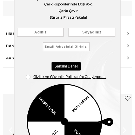
WhatsApp’tan Bilgi Al
ÜRÜN ÖZELLIKLERI
DANIŞMA HATTI
AKSESUAR ONARIMI
Benzer Ürünler