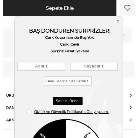
Kritik Stok
Fiyat Düşünce Haber Ver
Kargo Bedava
WhatsApp’tan Bilgi Al
ÜRÜN ÖZELLIKLERI
DANIŞMA HATTI
AKSESUAR ONARIMI