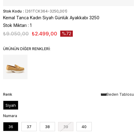
Stok Kodu
(261TCK364-3250_001)
Kemal Tanca Kadın Siyah Günlük Ayakkabı 3250
Stok Miktarı
:
1
₺9.050,00
₺2.499,00
72
ÜRÜNÜN DİĞER RENKLERİ:
Renk
Beden Tablosu
Siyah
Numara
36
37
38
39
40