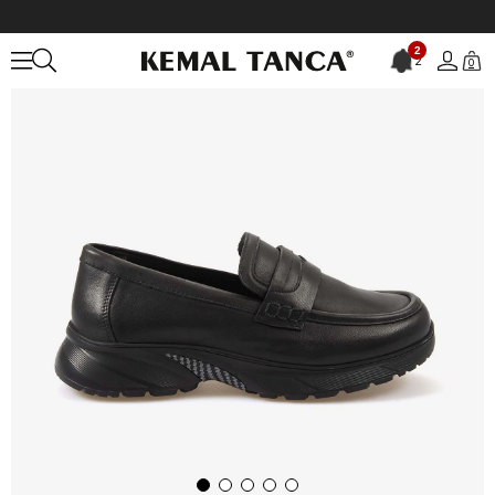
Anasayfa
KADIN
AYAKKABI
Günlük
Kemal Tanca Kadın Siyah 
2
2
0