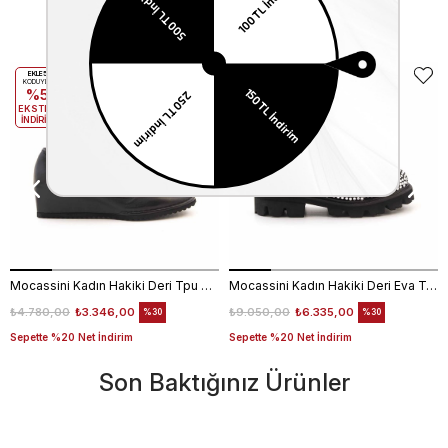
Benzer Ürünler
EKLE5
EKLE5
KODUYLA
KODUYLA
%5
%5
EKSTRA
EKSTRA
İNDİRİM
İNDİRİM
Mocassini Kadın Hakiki Deri Tpu Taban Siyah Günlük Ayakkabı
Mocassini Kadın Hakiki Deri Eva Taban Beyaz Günlük Ayakkabı
₺4.780,00
₺3.346,00
₺9.050,00
₺6.335,00
%30
%30
Sepette %20 Net İndirim
Sepette %20 Net İndirim
Son Baktığınız Ürünler