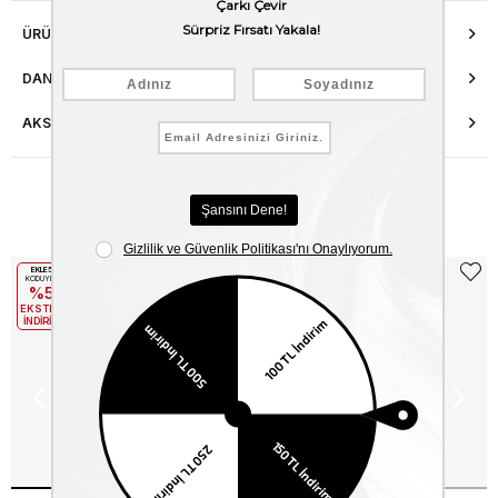
ÜRÜN ÖZELLIKLERI
DANIŞMA HATTI
AKSESUAR ONARIMI
Benzer Ürünler
EKLE5
EKLE5
KODUYLA
KODUYLA
%5
%5
EKSTRA
EKSTRA
İNDİRİM
İNDİRİM