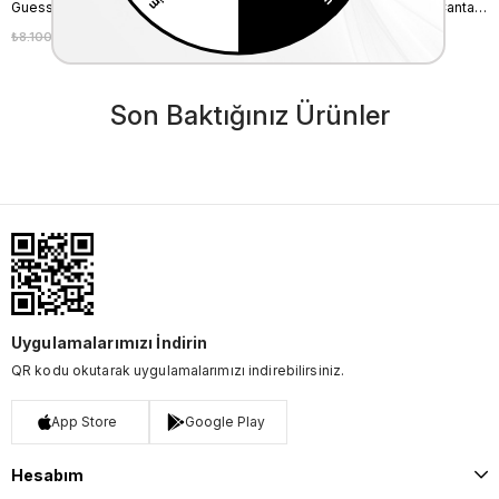
Guess Manhattan Kadın Sırt Çantası HWSG7118310
Guess Manhattan Kadın Sırt Çantası HWSG7118310
₺8.100,00
₺7.290,00
₺8.100,00
₺7.290,00
%10
%10
Son Baktığınız Ürünler
Uygulamalarımızı İndirin
QR kodu okutarak uygulamalarımızı indirebilirsiniz.
App Store
Google Play
Hesabım