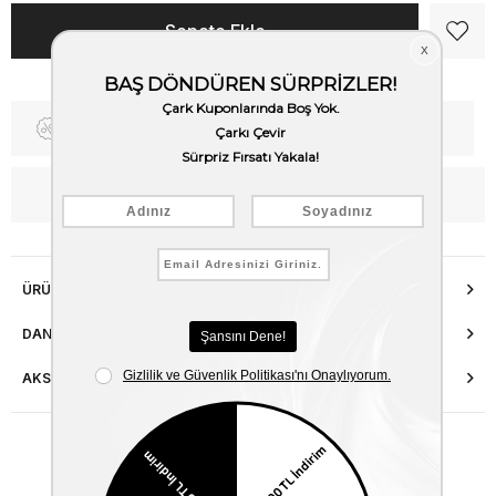
Fiyat Düşünce Haber Ver
Kargo Bedava
WhatsApp’tan Bilgi Al
ÜRÜN ÖZELLIKLERI
DANIŞMA HATTI
AKSESUAR ONARIMI
Benzer Ürünler