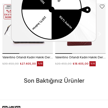
EKLE5
EKLE5
KODUYLA
KODUYLA
%5
%5
EKSTRA
EKSTRA
İNDİRİM
İNDİRİM
Valentino Orlandi Kadın Hakiki Deri Siyah Omuz Çantası
Valentino Orlandi Kadın Hakiki Deri Bordo Omuz Çantası
₺30.450,00
₺27.405,00
₺20.450,00
₺18.405,00
%10
%10
Son Baktığınız Ürünler