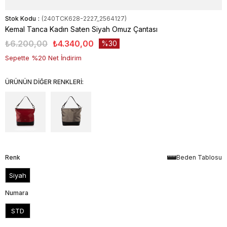
Stok Kodu
(240TCK628-2227_2564127)
Kemal Tanca Kadın Saten Siyah Omuz Çantası
₺6.200,00
₺4.340,00
30
Sepette %20 Net İndirim
ÜRÜNÜN DİĞER RENKLERİ:
Renk
Beden Tablosu
Siyah
Numara
STD