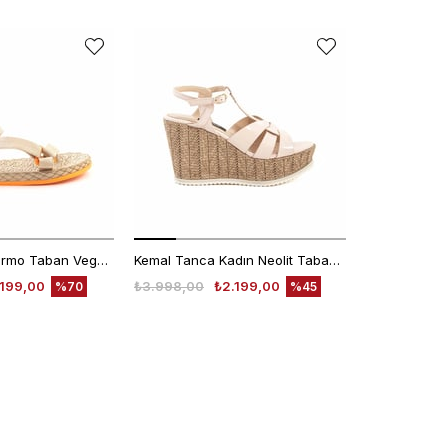
EKLE5
KODUYLA
%5
EKSTRA
İNDİRİM
Rouge Kadın Termo Taban Vegan Cırt Bantlı Bej Sandalet 1001
Kemal Tanca Kadın Neolit Taban Dolgu Topuklu Sandalet 1573
AROS GLITT
.199,00
₺3.998,00
₺2.199,00
₺10.000,00
%70
%45