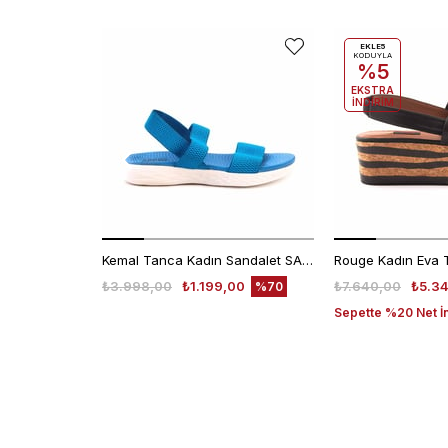
EKLE5
KODUYLA
%5
EKSTRA
İNDİRİM
Kemal Tanca Kadın Sandalet SANDALET
₺3.998,00
₺1.199,00
₺7.640,00
₺5.3
%70
Sepette %20 Net İ