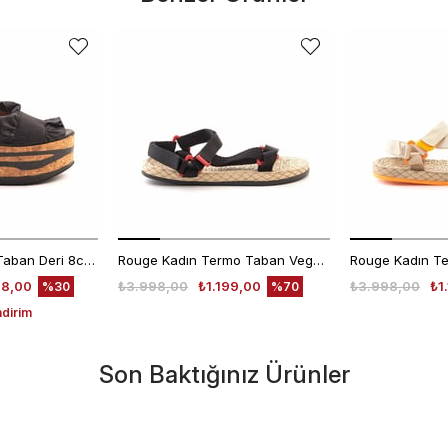
Rouge Kadın Eva Taban Deri 8cm Dolgu Topuklu Sandalet 2847
Rouge Kadın Termo Taban Vegan Cırt Bantlı Siyah Sandalet 1001
48,00
₺3.998,00
₺1.199,00
₺3.998,00
₺1
%30
%70
ndirim
Son Baktığınız Ürünler