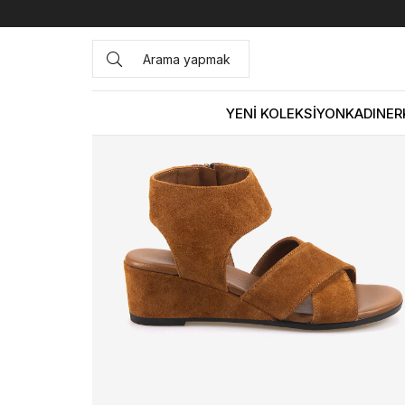
Anasayfa
KADIN
AYAKKABI
Sandalet
Kemal Tanca K
YENİ KOLEKSİYON
KADIN
ER