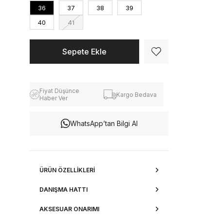
36
37
38
39
40
41
Fiyat Düşünce
Kargo Bedava
Haber Ver
WhatsApp’tan Bilgi Al
ÜRÜN ÖZELLIKLERI
DANIŞMA HATTI
AKSESUAR ONARIMI