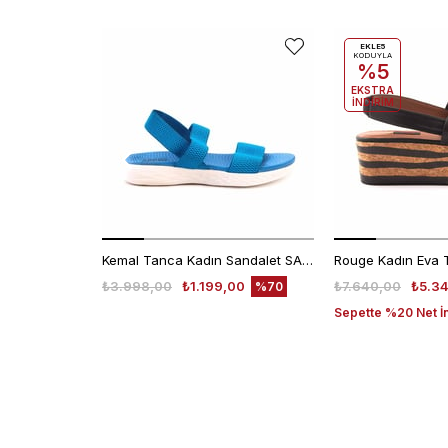
EKLE5
KODUYLA
%5
EKSTRA
İNDİRİM
Kemal Tanca Kadın Sandalet SANDALET
₺3.998,00
₺1.199,00
₺7.640,00
₺5.3
%70
Sepette %20 Net İ