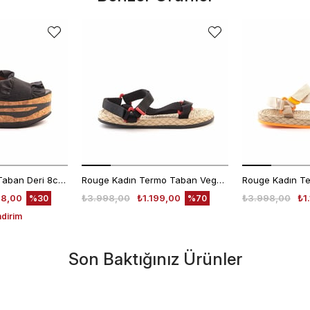
Rouge Kadın Eva Taban Deri 8cm Dolgu Topuklu Sandalet 2847
Rouge Kadın Termo Taban Vegan Cırt Bantlı Siyah Sandalet 1001
48,00
₺3.998,00
₺1.199,00
₺3.998,00
₺1
%30
%70
ndirim
Son Baktığınız Ürünler