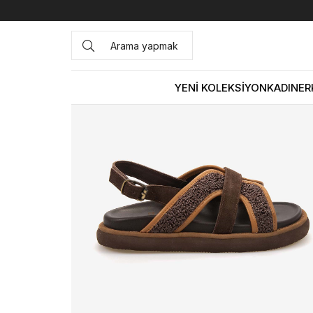
Anasayfa
KADIN
AYAKKABI
Sandalet
Kemal Tanca Ka
YENİ KOLEKSİYON
KADIN
ER