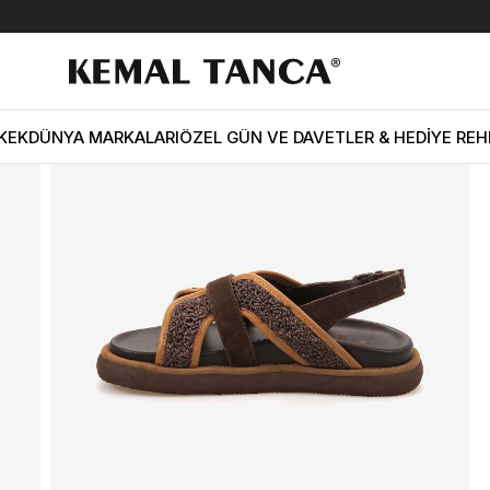
dın Sandalet 5514
KEK
DÜNYA MARKALARI
ÖZEL GÜN VE DAVETLER & HEDİYE REH