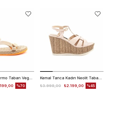
EKLE5
KODUYLA
%5
EKSTRA
İNDİRİM
Rouge Kadın Termo Taban Vegan Cırt Bantlı Bej Sandalet 1001
Kemal Tanca Kadın Neolit Taban Dolgu Topuklu Sandalet 1573
AROS GLITT
.199,00
₺3.998,00
₺2.199,00
₺10.000,00
%70
%45