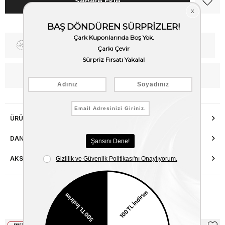
Fiyat Düşünce Haber Ver
Kargo Bedava
WhatsApp’tan Bilgi Al
ÜRÜN ÖZELLIKLERI
DANIŞMA HATTI
AKSESUAR ONARIMI
Benzer Ürünler