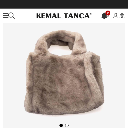
Anasayfa
ÇANTA&AKSESUAR
KADIN
El Çantası
Kemal Tanca K
2
2
0