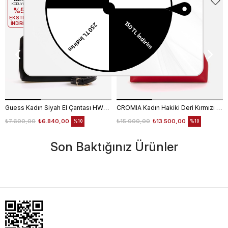
EKLE5
EKLE5
KODUYLA
KODUYLA
%5
%5
EKSTRA
EKSTRA
İNDİRİM
İNDİRİM
Guess Kadın Siyah El Çantası HWNG9496060
CROMIA Kadın Hakiki Deri Kırmızı El Çantası
₺7.600,00
₺6.840,00
₺15.000,00
₺13.500,00
%10
%10
Son Baktığınız Ürünler