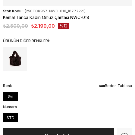
Stok Kodu
(250TCK957-NWC-018_16777221)
Kemal Tanca Kadın Omuz Çantası NWC-018
₺2.500,00
₺2.199,00
12
ÜRÜNÜN DİĞER RENKLERİ:
Renk
Beden Tablosu
Gri
Numara
STD