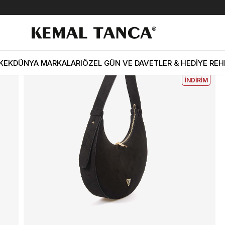
Kemal Tanca Kadın Omuz Çantası 2975
EKLE5
KODUYLA
%5
KEK
DÜNYA MARKALARI
ÖZEL GÜN VE DAVETLER & HEDİYE REH
EKSTRA
İNDİRİM