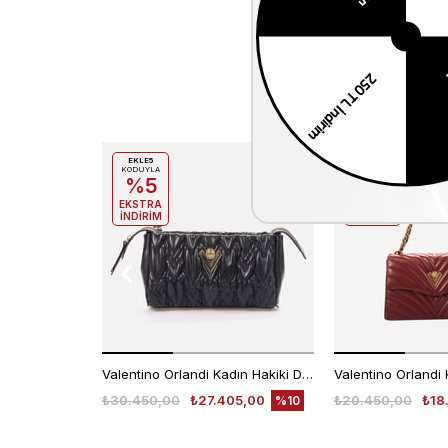
EKLE5
EKLE5
KODUYLA
KODUYLA
%5
%5
EKSTRA
EKSTRA
İNDİRİM
İNDİRİM
Valentino Orlandi Kadın Hakiki Deri Siyah Omuz Çantası
₺30.450,00
₺27.405,00
₺20.450,00
₺18
%10