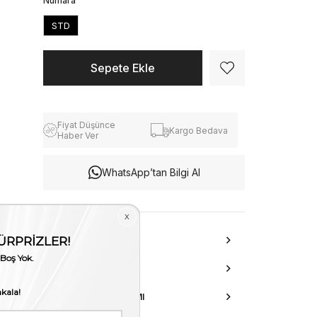
Numara
STD
Fiyat Düşünce
Kargo Bedava
Haber Ver
WhatsApp’tan Bilgi Al
ÜRÜN ÖZELLIKLERI
DANIŞMA HATTI
AKSESUAR ONARIMI