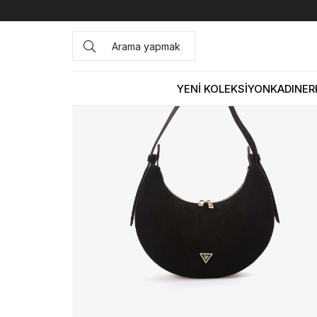
Anasayfa
ÇANTA&AKSESUAR
KADIN
Omuz Çantası
YENİ KOLEKSİYON
KADIN
ER