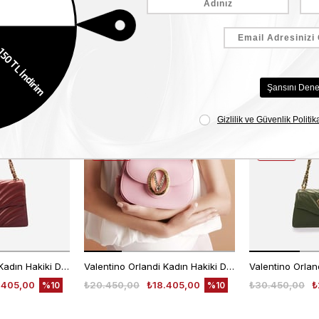
Benzer Ürünler
EKLE5
EKLE5
KODUYLA
KODUYLA
%5
%5
EKSTRA
EKSTRA
İNDİRİM
İNDİRİM
Valentino Orlandi Kadın Hakiki Deri Bordo Omuz Çantası
Valentino Orlandi Kadın Hakiki Deri Pembe Omuz Çantası
.405,00
₺20.450,00
₺18.405,00
₺30.450,00
₺
%10
%10