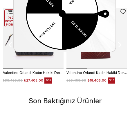
EKLE5
EKLE5
KODUYLA
KODUYLA
%5
%5
EKSTRA
EKSTRA
İNDİRİM
İNDİRİM
Valentino Orlandi Kadın Hakiki Deri Siyah Omuz Çantası
Valentino Orlandi Kadın Hakiki Deri Bordo Omuz Çantası
₺30.450,00
₺27.405,00
₺20.450,00
₺18.405,00
%10
%10
Son Baktığınız Ürünler