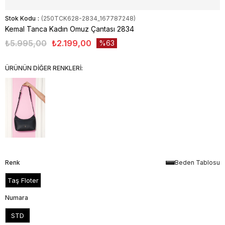
Stok Kodu
(250TCK628-2834_167787248)
Kemal Tanca Kadın Omuz Çantası 2834
₺5.995,00
₺2.199,00
63
ÜRÜNÜN DİĞER RENKLERİ:
Renk
Beden Tablosu
Taş Floter
Numara
STD