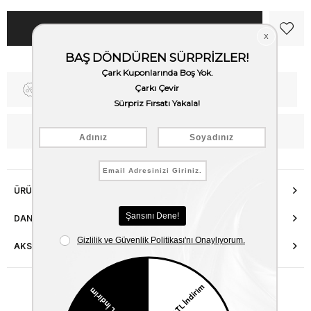
Fiyat Düşünce Haber Ver
Kargo Bedava
WhatsApp’tan Bilgi Al
ÜRÜN ÖZELLIKLERI
DANIŞMA HATTI
AKSESUAR ONARIMI
Benzer Ürünler