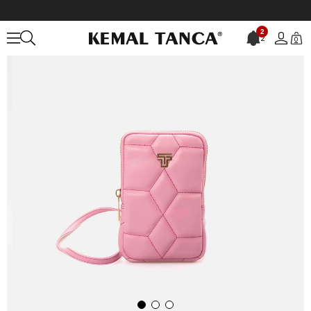
Anasayfa
ÇANTA&AKSESUAR
KADIN
Omuz Çantası
2
2
0