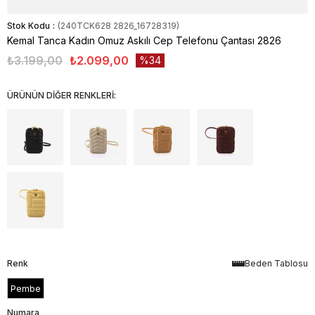
Stok Kodu
(240TCK628 2826_16728319)
Kemal Tanca Kadın Omuz Askılı Cep Telefonu Çantası 2826
₺3.199,00
₺2.099,00
34
ÜRÜNÜN DİĞER RENKLERİ:
Renk
Beden Tablosu
Pembe
Numara