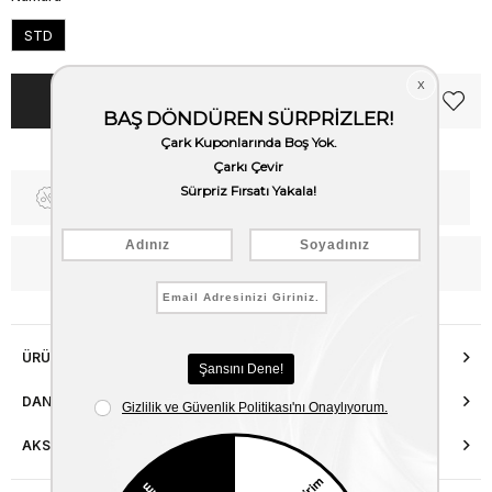
STD
Fiyat Düşünce Haber Ver
Kargo Bedava
WhatsApp’tan Bilgi Al
ÜRÜN ÖZELLIKLERI
DANIŞMA HATTI
AKSESUAR ONARIMI