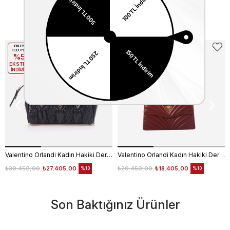
Benzer Ürünler
EKLE5
EKLE5
KODUYLA
KODUYLA
%5
%5
EKSTRA
EKSTRA
İNDİRİM
İNDİRİM
Valentino Orlandi Kadın Hakiki Deri Siyah Omuz Çantası
Valentino Orlandi Kadın Hakiki Deri Bordo Omuz Çantası
₺30.450,00
₺27.405,00
₺20.450,00
₺18.405,00
%10
%10
Son Baktığınız Ürünler