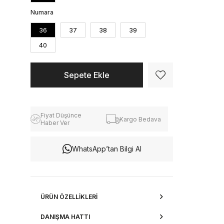
Numara
36
37
38
39
40
Fiyat Düşünce
Kargo Bedava
Haber Ver
WhatsApp’tan Bilgi Al
ÜRÜN ÖZELLIKLERI
DANIŞMA HATTI