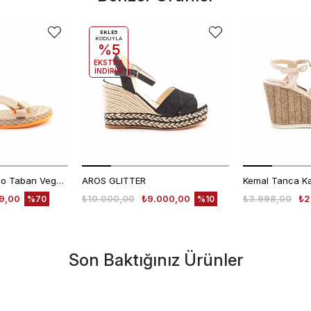
EKLE5
KODUYLA
%5
EKSTRA
İNDİRİM
Rouge Kadın Termo Taban Vegan Cırt Bantlı Bej Sandalet 1001
AROS GLITTER
99,00
₺10.000,00
₺9.000,00
₺3.998,00
₺2
%70
%10
Son Baktığınız Ürünler