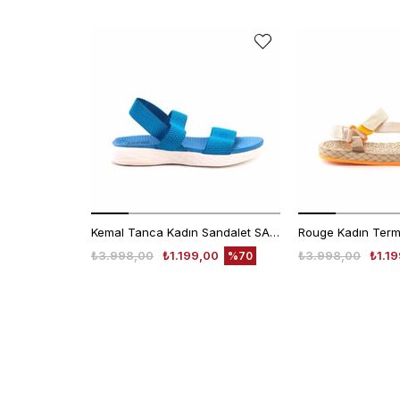
Kemal Tanca Kadın Sandalet SANDALET
₺3.998,00
₺1.199,00
₺3.998,00
₺1.1
%70