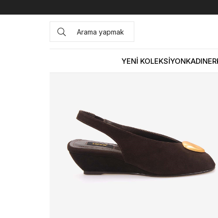
Anasayfa
KADIN
AYAKKABI
Sandalet
Kemal Tanca Ka
YENİ KOLEKSİYON
KADIN
ER