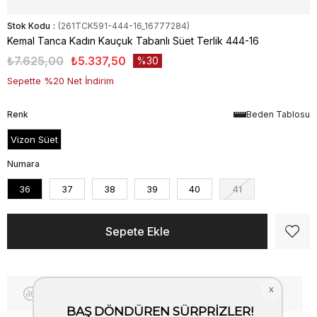
Stok Kodu
(261TCK591-444-16_16777284)
Kemal Tanca Kadın Kauçuk Tabanlı Süet Terlik 444-16
₺7.625,00
₺5.337,50
30
Sepette %20 Net İndirim
Renk
Beden Tablosu
Vizon Süet
Numara
36
37
38
39
40
41
Fiyat Düşünce Haber Ver
Kargo Bedava