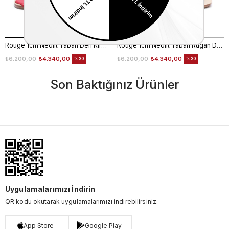
Rouge 1cm Neolit Taban Deri Kırmızı Kadın Terlik 0197-169
Rouge 1cm Neolit Taban Rugan Deri Nude Kadın Terlik 0197-169
₺6.200,00
₺4.340,00
₺6.200,00
₺4.340,00
%30
%30
Son Baktığınız Ürünler
Uygulamalarımızı İndirin
QR kodu okutarak uygulamalarımızı indirebilirsiniz.
App Store
Google Play