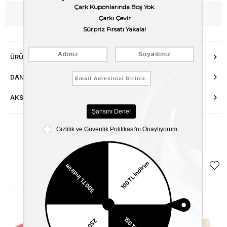
WhatsApp’tan Bilgi Al
ÜRÜN ÖZELLIKLERI
DANIŞMA HATTI
AKSESUAR ONARIMI
Benzer Ürünler