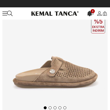
Anasayfa
KADIN
AYAKKABI
Terlik
Kemal Tanca Kadın Kauçuk Ta
2
2
0
EKLE5
KODUYLA
%5
EKSTRA
İNDİRİM