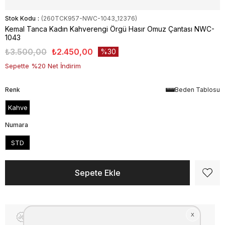
Stok Kodu
(260TCK957-NWC-1043_12376)
Kemal Tanca Kadın Kahverengi Örgü Hasır Omuz Çantası NWC-
1043
₺3.500,00
₺2.450,00
30
Sepette %20 Net İndirim
Renk
Beden Tablosu
Kahve
Numara
STD
Fiyat Düşünce Haber Ver
Kargo Bedava