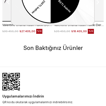
Valentino Orlandi Kadın Hakiki Deri Siyah Omuz Çantası
Valentino Orlandi Kadın Hakiki Deri Bordo Omuz Çantası
₺30.450,00
₺27.405,00
₺20.450,00
₺18.405,00
%10
%10
Son Baktığınız Ürünler
Uygulamalarımızı İndirin
QR kodu okutarak uygulamalarımızı indirebilirsiniz.