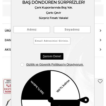
WhatsApp’tan Bilgi Al
ÜRÜN ÖZELLIKLERI
DANIŞMA HATTI
AKSESUAR ONARIMI
Benzer Ürünler
EKLE5
EKLE5
KODUYLA
KODUYLA
%5
%5
EKSTRA
EKSTRA
İNDİRİM
İNDİRİM