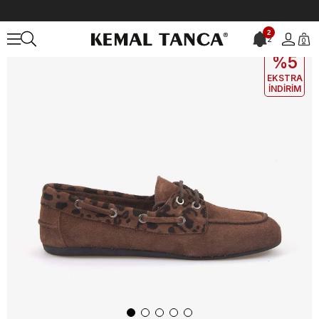
Anasayfa
KADIN
Babet
Babet & Terlik
Kemal Tanca Kadın Kahv
2
2
0
EKLE5
KODUYLA
%5
EKSTRA
İNDİRİM