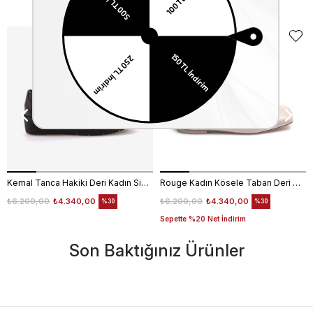
Benzer Ürünler
EKLE5
KODUYLA
%5
EKSTRA
İNDİRİM
Kemal Tanca Hakiki Deri Kadın Siyah Günlük Ayakkabı
Rouge Kadın Kösele Taban Deri Nude Babet 629
₺6.200,00
₺4.340,00
₺6.200,00
₺4.340,00
%30
%30
Sepette %20 Net İndirim
Son Baktığınız Ürünler