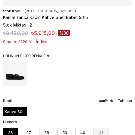
Stok Kodu
(261TCK909-5015_3423860)
Kemal Tanca Kadın Kahve Süet Babet 5015
Stok Miktarı
:
2
₺8.450,00
₺5.915,00
30
Sepette %20 Net İndirim
ÜRÜNÜN DİĞER RENKLERİ:
Renk
Beden Tablosu
Kahve Süet
Numara
36
37
38
39
40
41