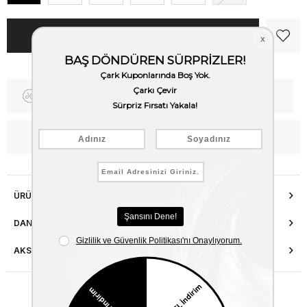
Fiyat Düşünce Haber Ver
Kargo Bedava
WhatsApp’tan Bilgi Al
ÜRÜN ÖZELLIKLERI
DANIŞMA HATTI
AKSESUAR ONARIMI