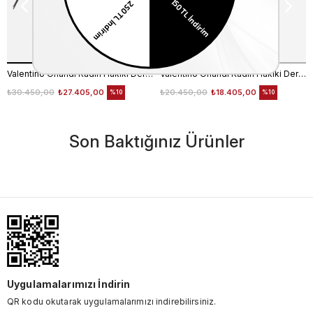
Valentino Orlandi Kadın Hakiki Deri Siyah Omuz Çantası
Valentino Orlandi Kadın Hakiki Deri Bordo Omuz Çantası
₺30.450,00
₺27.405,00
₺20.450,00
₺18.405,00
%10
%10
Son Baktığınız Ürünler
Uygulamalarımızı İndirin
QR kodu okutarak uygulamalarımızı indirebilirsiniz.