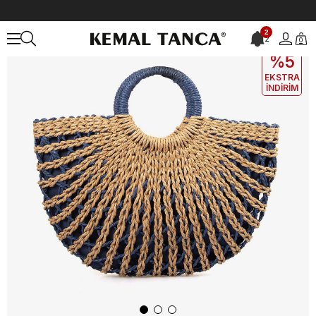
Anasayfa
ÇANTA&AKSESUAR
KADIN
Omuz Çantası
2
2
0
EKLE5
KODUYLA
%5
EKSTRA
İNDİRİM