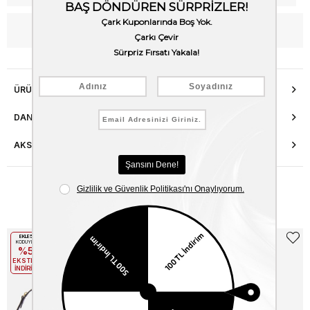
WhatsApp’tan Bilgi Al
ÜRÜN ÖZELLIKLERI
DANIŞMA HATTI
AKSESUAR ONARIMI
Benzer Ürünler
EKLE5
EKLE5
KODUYLA
KODUYLA
%5
%5
EKSTRA
EKSTRA
İNDİRİM
İNDİRİM