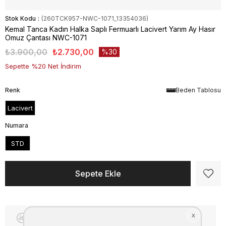
Stok Kodu
(260TCK957-NWC-1071_13354036)
Kemal Tanca Kadın Halka Saplı Fermuarlı Lacivert Yarım Ay Hasır
Omuz Çantası NWC-1071
₺3.900,00
₺2.730,00
30
Sepette %20 Net İndirim
Renk
Beden Tablosu
Lacivert
Numara
STD
Fiyat Düşünce Haber Ver
Kargo Bedava