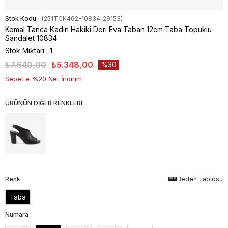
Stok Kodu
(251TCK462-10834_29153)
Kemal Tanca Kadın Hakiki Deri Eva Taban 12cm Taba Topuklu
Sandalet 10834
Stok Miktarı
:
1
₺7.640,00
₺5.348,00
30
Sepette %20 Net İndirim
ÜRÜNÜN DİĞER RENKLERİ:
Renk
Beden Tablosu
Taba
Numara