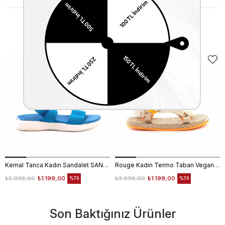
Benzer Ürünler
Kemal Tanca Kadın Sandalet SANDALET
Rouge Kadın Termo Taban Vegan Cırt Bantlı Bej Sandalet 1001
₺3.998,00
₺1.199,00
₺3.998,00
₺1.199,00
%70
%70
Son Baktığınız Ürünler