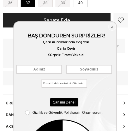
36
37
38
39
40
Kritik Stok
Fiyat Düşünce Haber Ver
Kargo Bedava
WhatsApp’tan Bilgi Al
ÜRÜN ÖZELLIKLERI
DANIŞMA HATTI
AKSESUAR ONARIMI