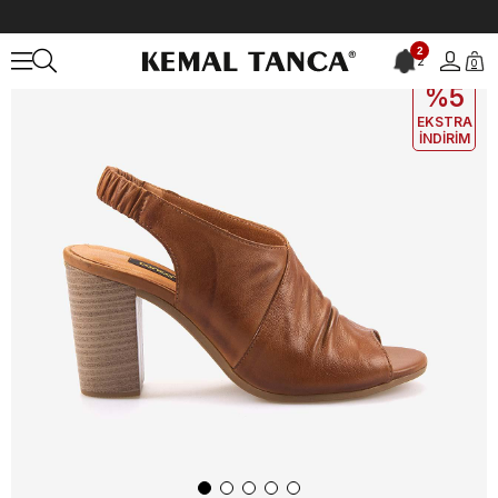
Anasayfa
KADIN
AYAKKABI
Sandalet
2
2
0
EKLE5
KODUYLA
%5
EKSTRA
İNDİRİM