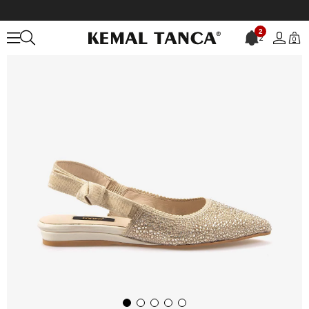
Anasayfa
KADIN
AYAKKABI
Günlük
Kemal Tanca Kadın Günlük
2
2
0