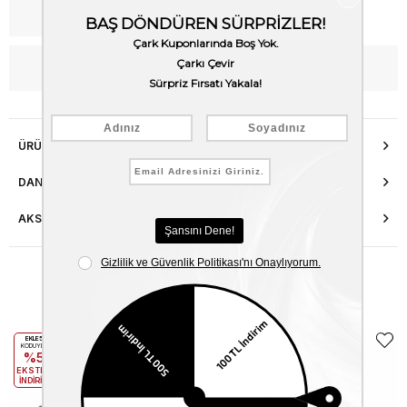
Kargo Bedava
WhatsApp’tan Bilgi Al
ÜRÜN ÖZELLIKLERI
DANIŞMA HATTI
AKSESUAR ONARIMI
Benzer Ürünler
EKLE5
EKLE5
KODUYLA
KODUYLA
%5
%5
EKSTRA
EKSTRA
İNDİRİM
İNDİRİM