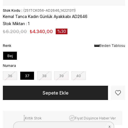
Stok Kodu
(251TCK056-AD2646_14221311)
Kemal Tanca Kadın Günlük Ayakkabı AD2646
Stok Miktarı
:
1
₺6.200,00
₺4.340,00
30
Renk
Beden Tablosu
Bej
Numara
36
37
38
39
40
Kritik Stok
Fiyat Düşünce Haber Ver