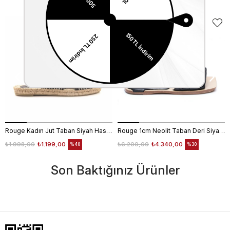
Rouge Kadın Jut Taban Siyah Hasır Terlik 715
Rouge 1cm Neolit Taban Deri Siyah Kadın Terlik 0197-169
₺1.998,00
₺1.199,00
₺6.200,00
₺4.340,00
%40
%30
Son Baktığınız Ürünler