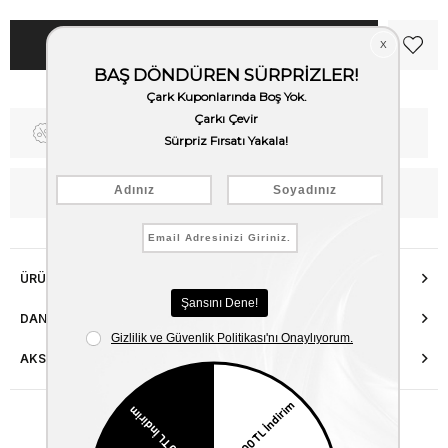
Fiyat Düşünce Haber Ver
Kargo Bedava
WhatsApp’tan Bilgi Al
ÜRÜN ÖZELLIKLERI
DANIŞMA HATTI
AKSESUAR ONARIMI
Benzer Ürünler