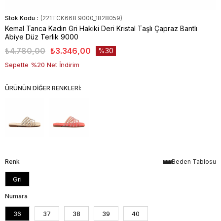
Stok Kodu
(221TCK668 9000_1828059)
Kemal Tanca Kadın Gri Hakiki Deri Kristal Taşlı Çapraz Bantlı
Abiye Düz Terlik 9000
₺4.780,00
₺3.346,00
30
Sepette %20 Net İndirim
ÜRÜNÜN DİĞER RENKLERİ:
Renk
Beden Tablosu
Gri
Numara
36
37
38
39
40