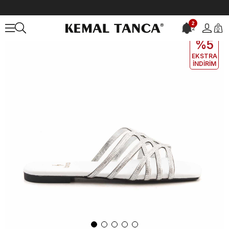
Anasayfa
KADIN
AYAKKABI
Terlik
2
2
0
EKLE5
KODUYLA
%5
EKSTRA
İNDİRİM