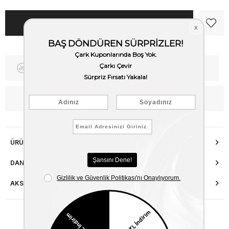
Fiyat Düşünce Haber Ver
Kargo Bedava
WhatsApp’tan Bilgi Al
ÜRÜN ÖZELLIKLERI
DANIŞMA HATTI
AKSESUAR ONARIMI
Benzer Ürünler