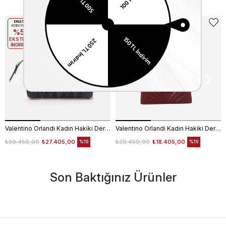
EKLE5
EKLE5
KODUYLA
KODUYLA
%5
%5
EKSTRA
EKSTRA
İNDİRİM
İNDİRİM
Valentino Orlandi Kadın Hakiki Deri Siyah Omuz Çantası
Valentino Orlandi Kadın Hakiki Deri Bordo Omuz Çantası
₺30.450,00
₺27.405,00
₺20.450,00
₺18.405,00
%10
%10
Son Baktığınız Ürünler