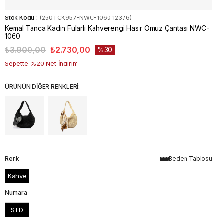
Stok Kodu
(260TCK957-NWC-1060_12376)
Kemal Tanca Kadın Fularlı Kahverengi Hasır Omuz Çantası NWC-
1060
₺3.900,00
₺2.730,00
30
Sepette %20 Net İndirim
ÜRÜNÜN DİĞER RENKLERİ:
Renk
Beden Tablosu
Kahve
Numara
STD