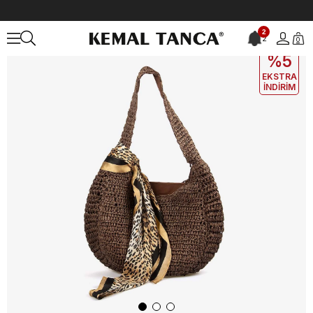
Anasayfa
ÇANTA&AKSESUAR
KADIN
Omuz Çantası
2
2
0
EKLE5
KODUYLA
%5
EKSTRA
İNDİRİM