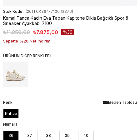
Stok Kodu
(261TCK364-7100_12376)
Kemal Tanca Kadın Eva Taban Kapitone Dikiş Bağcıklı Spor &
Sneaker Ayakkabı 7100
₺11.250,00
₺7.875,00
30
Sepette %20 Net İndirim
ÜRÜNÜN DİĞER RENKLERİ:
Renk
Beden Tablosu
Kahve
Numara
36
37
38
39
40