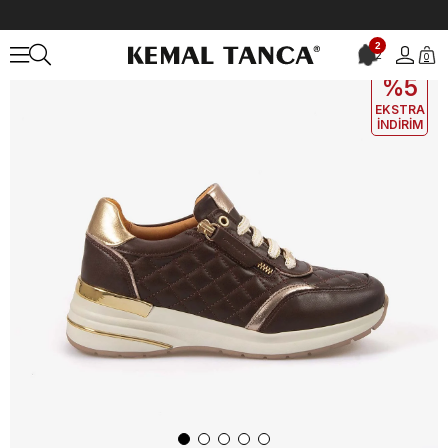
Anasayfa
KADIN
AYAKKABI
Spor&Sneaker
2
2
0
EKLE5
KODUYLA
%5
EKSTRA
İNDİRİM