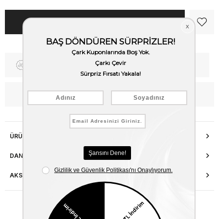
Fiyat Düşünce Haber Ver
Kargo Bedava
WhatsApp’tan Bilgi Al
ÜRÜN ÖZELLIKLERI
DANIŞMA HATTI
AKSESUAR ONARIMI
Benzer Ürünler