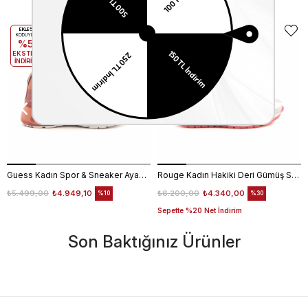
EKLE5
EKLE5
KODUYLA
KODUYLA
%5
%5
EKSTRA
EKSTRA
İNDİRİM
İNDİRİM
Guess Kadın Spor & Sneaker Ayakkabı FL6T2CELE12
Rouge Kadın Hakiki Deri Gümüş Spor & Sneaker Ayakkabı
₺5.499,00
₺4.949,10
₺6.200,00
₺4.340,00
%10
%30
Sepette %20 Net İndirim
Son Baktığınız Ürünler