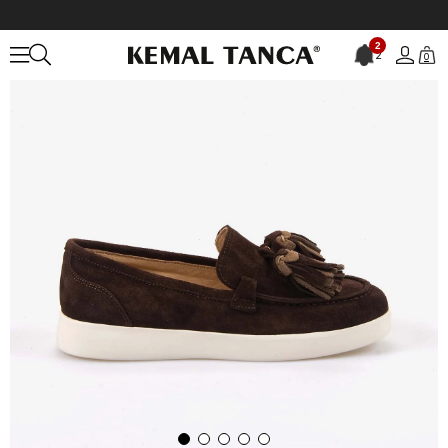
Anasayfa
KADIN
AYAKKABI
Günlük
Kemal Tanca Kadın Eva Ta
2
2
0