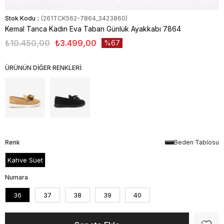
Stok Kodu
(261TCK562-7864_3423860)
Kemal Tanca Kadın Eva Taban Günlük Ayakkabı 7864
₺10.450,00
₺3.499,00
67
ÜRÜNÜN DİĞER RENKLERİ:
Renk
Beden Tablosu
Kahve Süet
Numara
36
37
38
39
40