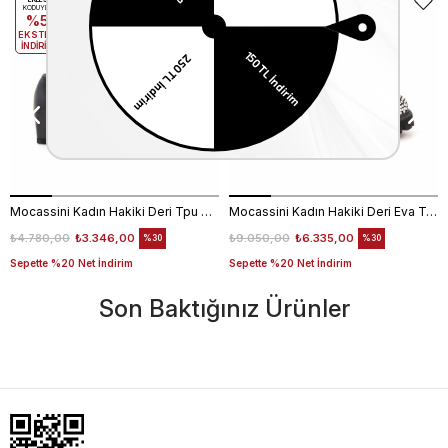
EKLE5
EKLE5
KODUYLA
KODUYLA
%5
%5
EKSTRA
EKSTRA
İNDİRİM
İNDİRİM
Mocassini Kadın Hakiki Deri Tpu Taban Siyah Günlük Ayakkabı
Mocassini Kadın Hakiki Deri Eva Taban Beyaz Günlük Ayakkabı
₺4.780,00
₺3.346,00
₺9.050,00
₺6.335,00
%30
%30
Sepette %20 Net İndirim
Sepette %20 Net İndirim
Son Baktığınız Ürünler