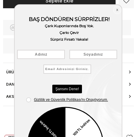
Fiyat Düşünce Haber Ver
Kargo Bedava
WhatsApp’tan Bilgi Al
ÜRÜN ÖZELLIKLERI
DANIŞMA HATTI
AKSESUAR ONARIMI
Benzer Ürünler