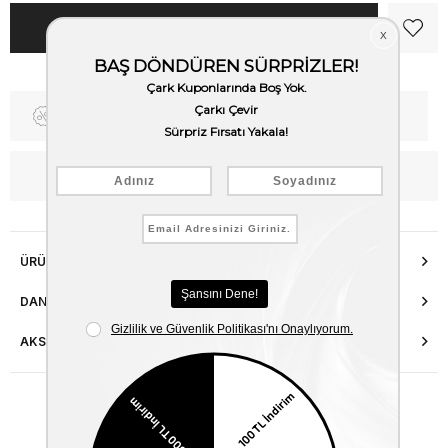
Fiyat Düşünce Haber Ver
Kargo Bedava
WhatsApp’tan Bilgi Al
ÜRÜN ÖZELLIKLERI
DANIŞMA HATTI
AKSESUAR ONARIMI
Benzer Ürünler