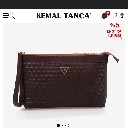
Anasayfa
ÇANTA&AKSESUAR
KADIN
El Çantası
Kemal Tanca Ka
2
2
0
EKLE5
KODUYLA
%5
EKSTRA
İNDİRİM