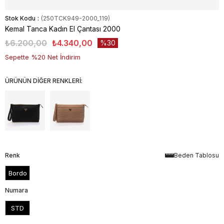
Stok Kodu
(250TCK949-2000_119)
Kemal Tanca Kadın El Çantası 2000
₺6.200,00
₺4.340,00
30
Sepette %20 Net İndirim
ÜRÜNÜN DİĞER RENKLERİ:
Renk
Beden Tablosu
Bordo
Numara
STD