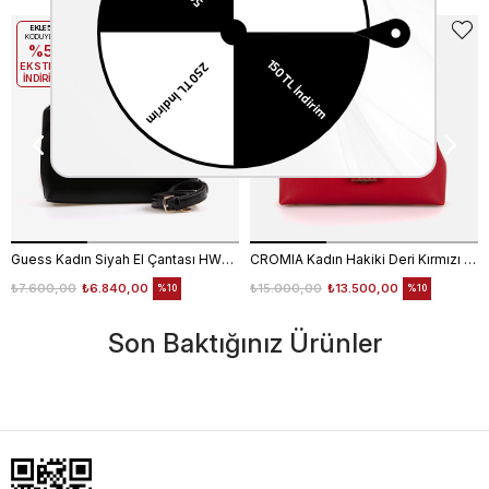
EKLE5
EKLE5
KODUYLA
KODUYLA
%5
%5
EKSTRA
EKSTRA
İNDİRİM
İNDİRİM
Guess Kadın Siyah El Çantası HWNG9496060
CROMIA Kadın Hakiki Deri Kırmızı El Çantası
₺7.600,00
₺6.840,00
₺15.000,00
₺13.500,00
%10
%10
Son Baktığınız Ürünler