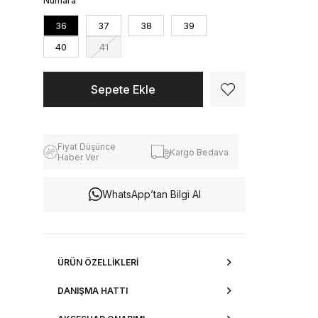
Numara
36
37
38
39
40
41
Fiyat Düşünce
Kargo Bedava
Haber Ver
WhatsApp’tan Bilgi Al
ÜRÜN ÖZELLIKLERI
DANIŞMA HATTI