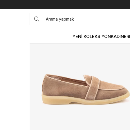
Anasayfa
KADIN
AYAKKABI
Loafer
Kemal Tanca Kadı
YENİ KOLEKSİYON
KADIN
ER