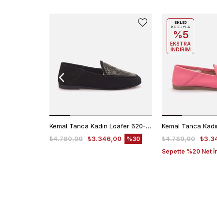
EKLE5
KODUYLA
%5
EKSTRA
İNDİRİM
Kemal Tanca Kadın Loafer 620-003F
₺4.780,00
₺3.346,00
₺4.780,00
₺3.3
%30
Sepette %20 Net İ