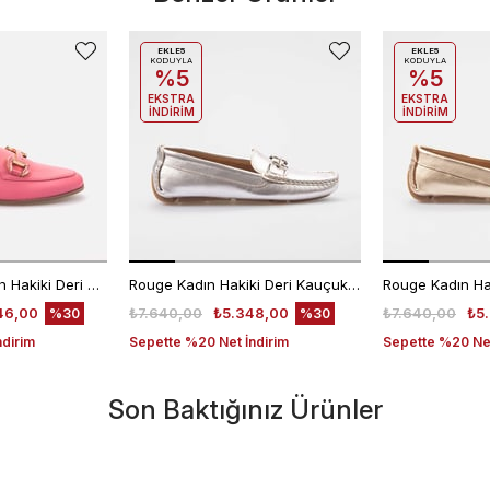
EKLE5
EKLE5
KODUYLA
KODUYLA
%5
%5
EKSTRA
EKSTRA
İNDİRİM
İNDİRİM
Kemal Tanca Kadın Hakiki Deri Kauçuk Taban Pembe Loafer Konforlu Babet
Rouge Kadın Hakiki Deri Kauçuk Taban Gümüş Loafer Konforlu Ayakkabı
46,00
₺7.640,00
₺5.348,00
₺7.640,00
₺5
%30
%30
ndirim
Sepette %20 Net İndirim
Sepette %20 Net
Son Baktığınız Ürünler