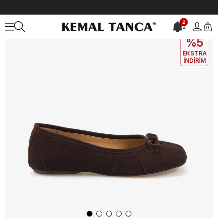
Anasayfa
KADIN
AYAKKABI
Günlük
Kemal Tanca Kadın Babet 
2
2
0
EKLE5
KODUYLA
%5
EKSTRA
İNDİRİM