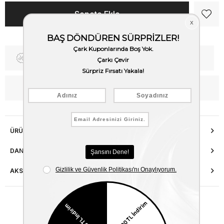
Fiyat Düşünce Haber Ver
Kargo Bedava
WhatsApp’tan Bilgi Al
ÜRÜN ÖZELLIKLERI
DANIŞMA HATTI
AKSESUAR ONARIMI
Benzer Ürünler