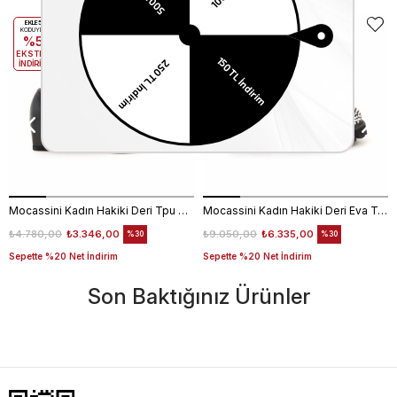
EKLE5
EKLE5
KODUYLA
KODUYLA
%5
%5
EKSTRA
EKSTRA
İNDİRİM
İNDİRİM
Mocassini Kadın Hakiki Deri Tpu Taban Siyah Günlük Ayakkabı
Mocassini Kadın Hakiki Deri Eva Taban Beyaz Günlük Ayakkabı
₺4.780,00
₺3.346,00
₺9.050,00
₺6.335,00
%30
%30
Sepette %20 Net İndirim
Sepette %20 Net İndirim
Son Baktığınız Ürünler