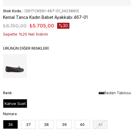
Stok Kodu
(261TCK591-467-01_3423860)
Kemal Tanca Kadın Babet Ayakkabı 467-01
₺8.150,00
₺5.705,00
30
Sepette %20 Net İndirim
ÜRÜNÜN DİĞER RENKLERİ:
Renk
Beden Tablosu
Kahve Süet
Numara
36
37
38
39
40
41