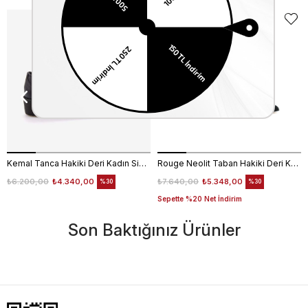
EKLE5
KODUYLA
%5
EKSTRA
İNDİRİM
Kemal Tanca Hakiki Deri Kadın Siyah Günlük Ayakkabı
Rouge Neolit Taban Hakiki Deri Kurdele Detaylı Siyah Babet 4434-63
₺6.200,00
₺4.340,00
₺7.640,00
₺5.348,00
%30
%30
Sepette %20 Net İndirim
Son Baktığınız Ürünler