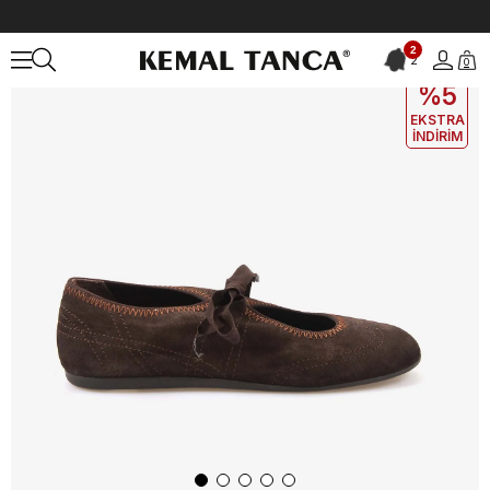
Anasayfa
KADIN
Babet
Babet & Terlik
Kemal Tanca Kadın Bab
2
2
0
EKLE5
KODUYLA
%5
EKSTRA
İNDİRİM