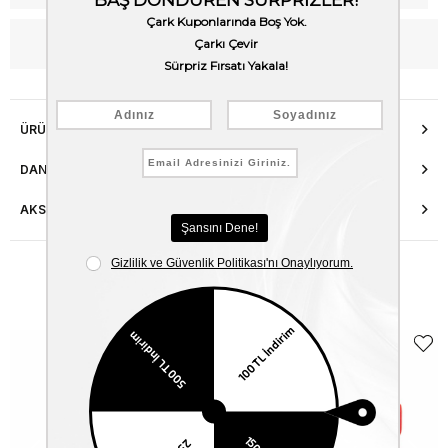
WhatsApp’tan Bilgi Al
ÜRÜN ÖZELLIKLERI
DANIŞMA HATTI
AKSESUAR ONARIMI
Benzer Ürünler