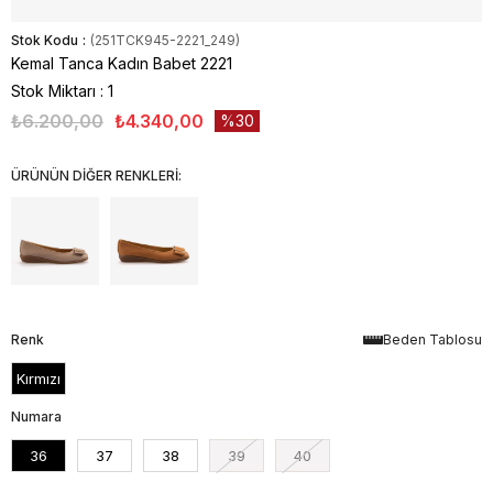
Stok Kodu
(251TCK945-2221_249)
Kemal Tanca Kadın Babet 2221
Stok Miktarı
:
1
₺6.200,00
₺4.340,00
30
ÜRÜNÜN DİĞER RENKLERİ:
Renk
Beden Tablosu
Kırmızı
Numara
36
37
38
39
40