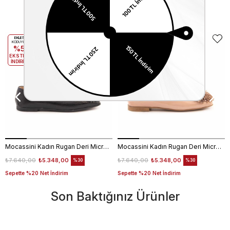
Benzer Ürünler
EKLE5
EKLE5
KODUYLA
KODUYLA
%5
%5
EKSTRA
EKSTRA
İNDİRİM
İNDİRİM
Mocassini Kadın Rugan Deri Microlight Taban Siyah Babet Ayakkabı
Mocassini Kadın Rugan Deri Microlight Taban Bej Parlak Babet Ayakkabı
₺7.640,00
₺5.348,00
₺7.640,00
₺5.348,00
%30
%30
Sepette %20 Net İndirim
Sepette %20 Net İndirim
Son Baktığınız Ürünler