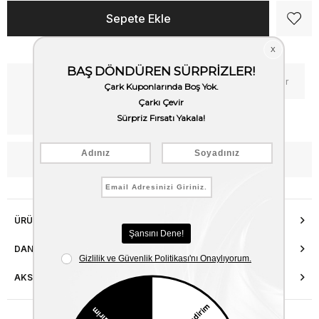
Kritik Stok
Fiyat Düşünce Haber Ver
Kargo Bedava
WhatsApp’tan Bilgi Al
ÜRÜN ÖZELLIKLERI
DANIŞMA HATTI
AKSESUAR ONARIMI