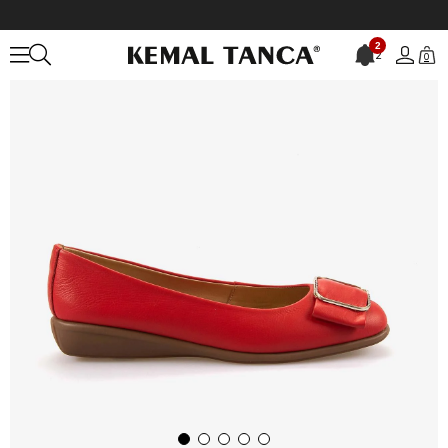
Anasayfa
KADIN
BABET
Kemal Tanca Kadın Babet 2221
2
2
0