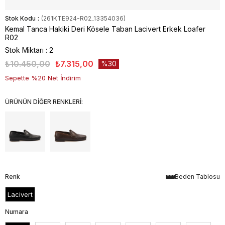
Stok Kodu
(261KTE924-R02_13354036)
Kemal Tanca Hakiki Deri Kösele Taban Lacivert Erkek Loafer
R02
Stok Miktarı
:
2
₺10.450,00
₺7.315,00
30
Sepette %20 Net İndirim
ÜRÜNÜN DİĞER RENKLERİ:
Renk
Beden Tablosu
Lacivert
Numara