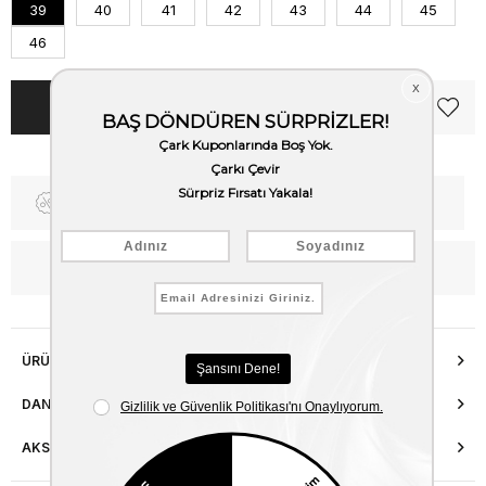
39
40
41
42
43
44
45
46
Fiyat Düşünce Haber Ver
Kargo Bedava
WhatsApp’tan Bilgi Al
ÜRÜN ÖZELLIKLERI
DANIŞMA HATTI
AKSESUAR ONARIMI