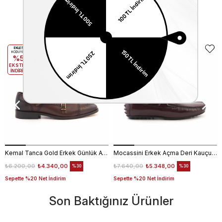
Benzer Ürünler
EKLE5
EKLE5
KODUYLA
KODUYLA
%5
%5
EKSTRA
EKSTRA
İNDİRİM
İNDİRİM
Kemal Tanca Gold Erkek Günlük Ayakkabı 6612-152
Mocassini Erkek Açma Deri Kauçuk Taban Bordo Günlük Ayakkabı
₺6.200,00
₺4.340,00
₺7.640,00
₺5.348,00
%30
%30
Sepette %20 Net İndirim
Sepette %20 Net İndirim
Son Baktığınız Ürünler