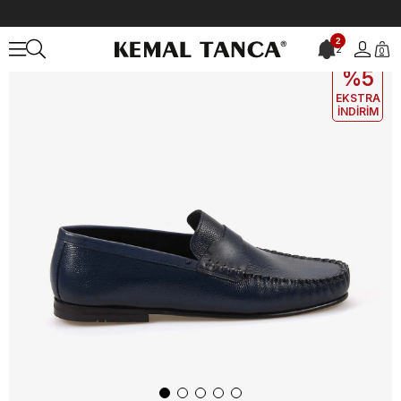
Anasayfa
ERKEK
AYAKKABI
Günlük
2
2
0
EKLE5
KODUYLA
%5
EKSTRA
İNDİRİM