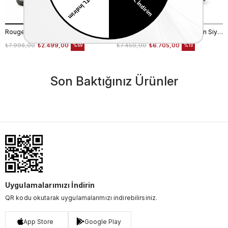
Rouge Kadın Strech Poli Taban Siyah Günlük Bot
Ugg Kadın Süet Kauçuk Taban Siyah Günlük Bot
₺7.998,00
₺2.499,00
₺7.450,00
₺6.705,00
%69
%10
Son Baktığınız Ürünler
Uygulamalarımızı İndirin
QR kodu okutarak uygulamalarımızı indirebilirsiniz.
App Store
Google Play