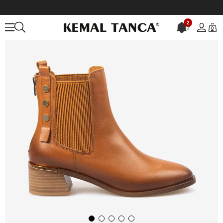
Anasayfa
KADIN
BOT&ÇİZME
Günlük Bot
2
2
0