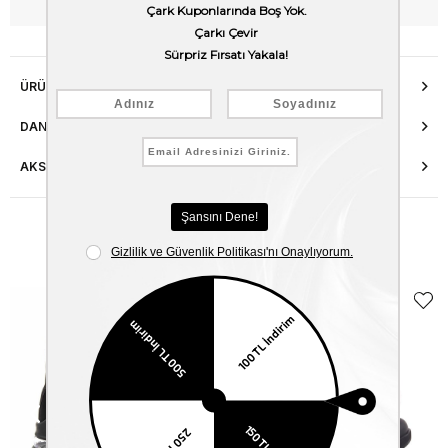
WhatsApp’tan Bilgi Al
ÜRÜN ÖZELLIKLERI
DANIŞMA HATTI
AKSESUAR ONARIMI
Benzer Ürünler
EKLE5
KODUYLA
%5
EKSTRA
İNDİRİM