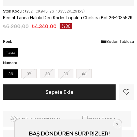
Stok Kodu
(252TCK945-26-103552K_29153)
Kemal Tanca Hakiki Deri Kadın Topuklu Chelsea Bot 26-103552K
₺6.200,00
₺4.340,00
30
Renk
Beden Tablosu
Taba
Numara
36
37
38
39
40
Fiyat Düşünce Haber Ver
Kargo Bedava