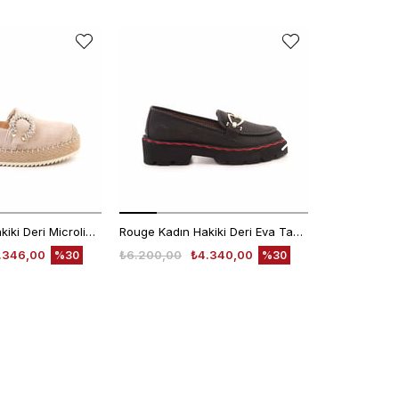
Rouge Kadın Hakiki Deri Microlight Taban Bej Süet Günlük Terlik
Rouge Kadın Hakiki Deri Eva Taban Siyah Günlük Ayakkabı
.346,00
₺6.200,00
₺4.340,00
₺4.780,00
%30
%30