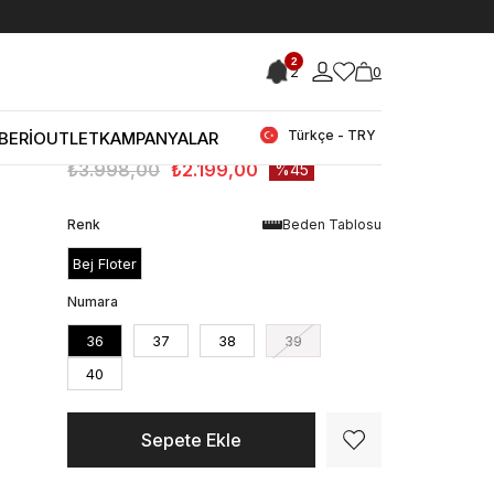
< < Önceki Sayfaya Dön
2
2
0
Stok Kodu
(251TCK946-200_167787170)
Kemal Tanca Kadın Günlük Ayakkabı
200
Türkçe - TRY
BERİ
OUTLET
KAMPANYALAR
₺3.998,00
₺2.199,00
45
Renk
Beden Tablosu
Bej Floter
Numara
36
37
38
39
40