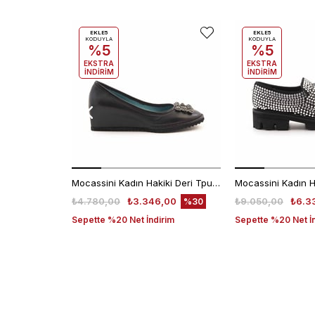
EKLE5
EKLE5
KODUYLA
KODUYLA
%5
%5
EKSTRA
EKSTRA
İNDİRİM
İNDİRİM
Mocassini Kadın Hakiki Deri Tpu Taban Siyah Günlük Ayakkabı
₺4.780,00
₺3.346,00
₺9.050,00
₺6.3
%30
Sepette %20 Net İndirim
Sepette %20 Net İ