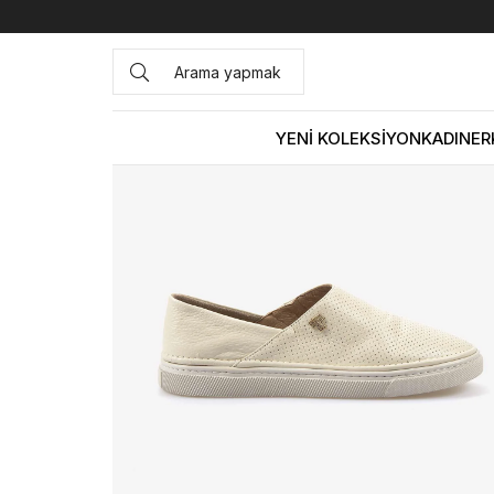
Anasayfa
KADIN
AYAKKABI
Günlük
Kemal Tanca Kad
YENİ KOLEKSİYON
KADIN
ER