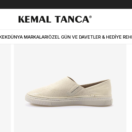
ın Günlük Ayakkabı 200
KEK
DÜNYA MARKALARI
ÖZEL GÜN VE DAVETLER & HEDİYE REH