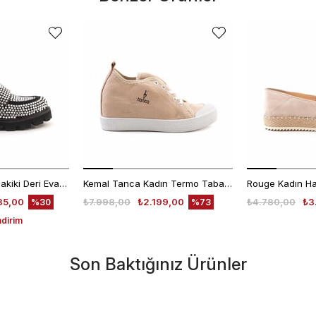
Mocassini Kadın Hakiki Deri Eva Taban Beyaz Günlük Ayakkabı
Kemal Tanca Kadın Termo Taban Bej Günlük Ayakkabı
35,00
₺7.998,00
₺2.199,00
₺4.780,00
₺3
%30
%73
ndirim
Son Baktığınız Ürünler