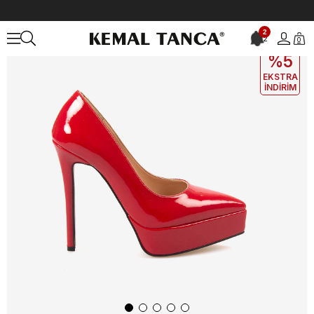
Anasayfa
KADIN
AYAKKABI
Gece&Abiye
2
2
0
EKLE5
KODUYLA
%5
EKSTRA
İNDİRİM