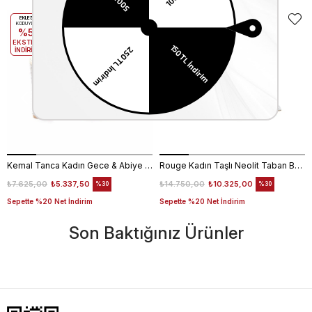
EKLE5
EKLE5
KODUYLA
KODUYLA
%5
%5
EKSTRA
EKSTRA
İNDİRİM
İNDİRİM
Kemal Tanca Kadın Gece & Abiye Ayakkabı 4360
Rouge Kadın Taşlı Neolit Taban Beyaz Süet Gece & Abiye Ayakkabı
₺7.625,00
₺5.337,50
₺14.750,00
₺10.325,00
%30
%30
Sepette %20 Net İndirim
Sepette %20 Net İndirim
Son Baktığınız Ürünler