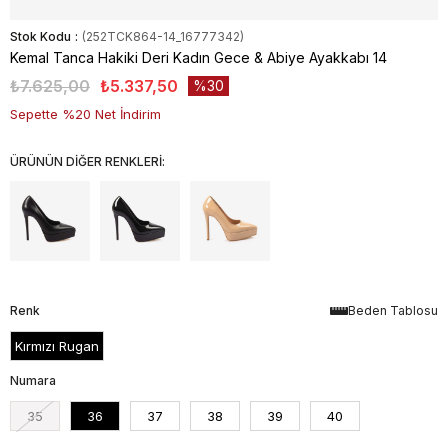
Stok Kodu
(252TCK864-14_16777342)
Kemal Tanca Hakiki Deri Kadın Gece & Abiye Ayakkabı 14
₺7.625,00
₺5.337,50
30
Sepette %20 Net İndirim
ÜRÜNÜN DİĞER RENKLERİ:
Renk
Beden Tablosu
Kırmızı Rugan
Numara
35
36
37
38
39
40