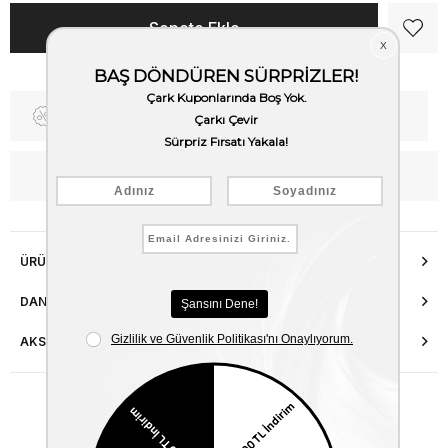
Fiyat Düşünce Haber Ver
Kargo Bedava
WhatsApp’tan Bilgi Al
ÜRÜN ÖZELLIKLERI
DANIŞMA HATTI
AKSESUAR ONARIMI
Benzer Ürünler