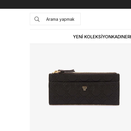
Anasayfa
ÇANTA&AKSESUAR
KADIN
Cüzdan
Kemal 
YENİ KOLEKSİYON
KADIN
ER