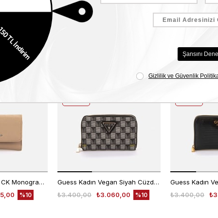
Benzer Ürünler
2. 3. 4.
2. 3. 4.
ÜRÜNE
ÜRÜNE
%50
%50
INDIRIM
INDIRIM
Calvin Klein Kadın CK Monogram Logolu Nakit Para Koyma Bölmeli Cüzdan K60K612829
Guess Kadın Vegan Siyah Cüzdan Cüzdan
5,00
₺3.400,00
₺3.060,00
₺3.400,00
₺3
%10
%10