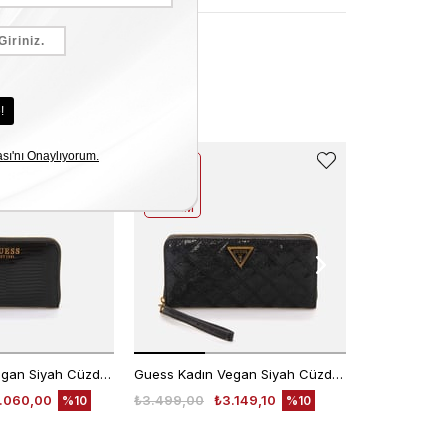
2. 3. 4.
2. 3. 4.
ÜRÜNE
ÜRÜNE
%50
%50
INDIRIM
INDIRIM
Guess Kadın Vegan Siyah Cüzdan Cüzdan
Guess Kadın Vegan Siyah Cüzdan Cüzdan
.060,00
₺3.499,00
₺3.149,10
₺4.750,00
%10
%10