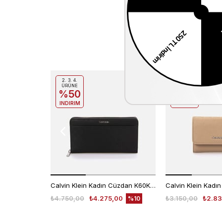
2. 3. 4.
2. 3. 4.
ÜRÜNE
ÜRÜNE
%50
%50
INDIRIM
INDIRIM
Calvin Klein Kadın Cüzdan K60K613072
₺4.750,00
₺4.275,00
₺3.150,00
₺2.83
%10