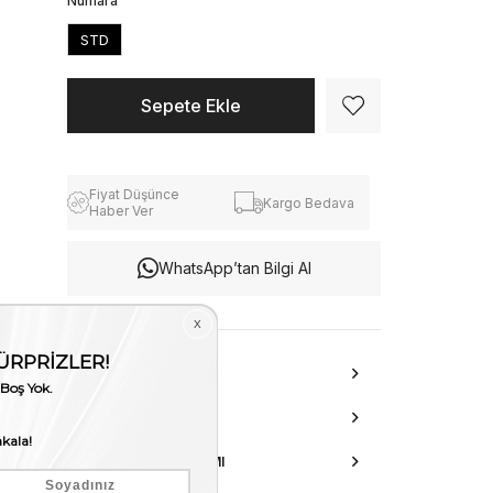
Numara
STD
Fiyat Düşünce
Kargo Bedava
Haber Ver
WhatsApp’tan Bilgi Al
ÜRÜN ÖZELLIKLERI
DANIŞMA HATTI
AKSESUAR ONARIMI