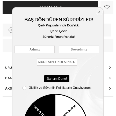
Fiyat Düşünce Haber Ver
Kargo Bedava
WhatsApp’tan Bilgi Al
ÜRÜN ÖZELLIKLERI
DANIŞMA HATTI
AKSESUAR ONARIMI
Benzer Ürünler