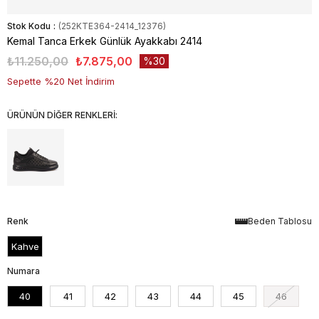
Stok Kodu
(252KTE364-2414_12376)
Kemal Tanca Erkek Günlük Ayakkabı 2414
₺11.250,00
₺7.875,00
30
Sepette %20 Net İndirim
ÜRÜNÜN DİĞER RENKLERİ:
Renk
Beden Tablosu
Kahve
Numara
40
41
42
43
44
45
46