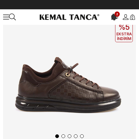
Anasayfa
ERKEK
AYAKKABI
Günlük
Kemal Tanca Erkek Günlük
2
2
0
EKLE5
KODUYLA
%5
EKSTRA
İNDİRİM