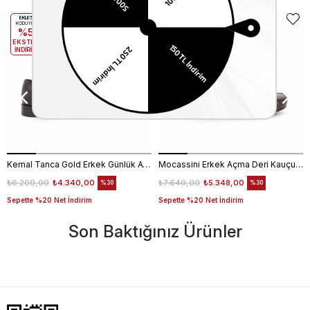
EKLE5
EKLE5
KODUYLA
KODUYLA
%5
%5
EKSTRA
EKSTRA
İNDİRİM
İNDİRİM
Kemal Tanca Gold Erkek Günlük Ayakkabı 6612-152
Mocassini Erkek Açma Deri Kauçuk Taban Bordo Günlük Ayakkabı
₺6.200,00
₺4.340,00
₺7.640,00
₺5.348,00
%30
%30
Sepette %20 Net İndirim
Sepette %20 Net İndirim
Son Baktığınız Ürünler