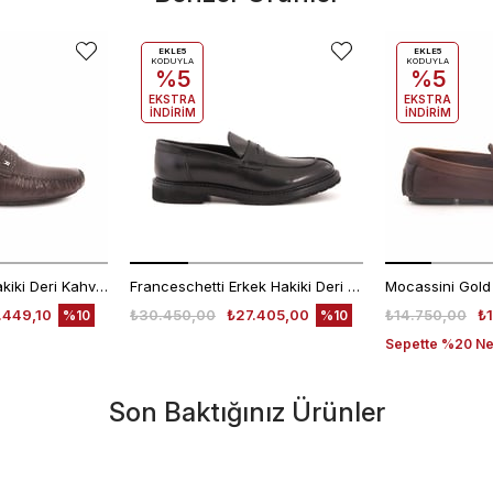
EKLE5
EKLE5
KODUYLA
KODUYLA
%5
%5
EKSTRA
EKSTRA
İNDİRİM
İNDİRİM
Moreschi Erkek Hakiki Deri Kahverengi Loafer Konforlu Ayakkabı
Franceschetti Erkek Hakiki Deri Kauçuk Taban Siyah Loafer Konforlu Ayakkabı
.449,10
₺30.450,00
₺27.405,00
₺14.750,00
₺
%10
%10
Sepette %20 Net
Son Baktığınız Ürünler