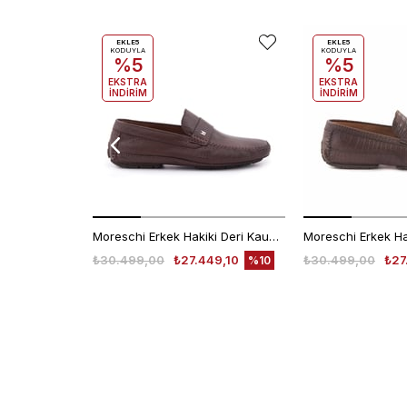
EKLE5
EKLE5
KODUYLA
KODUYLA
%5
%5
EKSTRA
EKSTRA
İNDİRİM
İNDİRİM
Moreschi Erkek Hakiki Deri Kauçuk Taban Kahverengi Loafer Konforlu Ayakkabı
₺30.499,00
₺27.449,10
₺30.499,00
₺27
%10