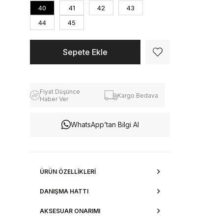
40
41
42
43
44
45
Fiyat Düşünce
Kargo Bedava
Haber Ver
WhatsApp’tan Bilgi Al
ÜRÜN ÖZELLIKLERI
DANIŞMA HATTI
AKSESUAR ONARIMI