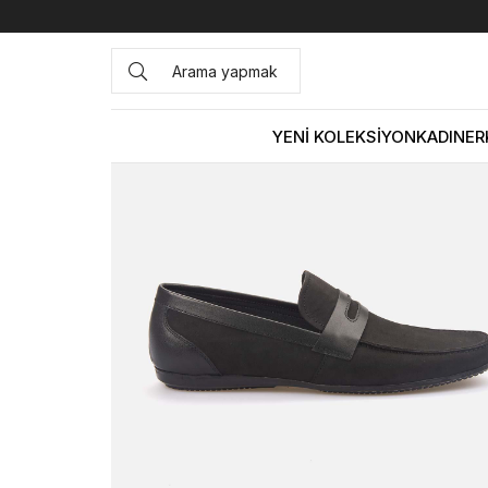
Anasayfa
ERKEK
AYAKKABI
Loafer
Kemal Tanca Erke
YENİ KOLEKSİYON
KADIN
ER