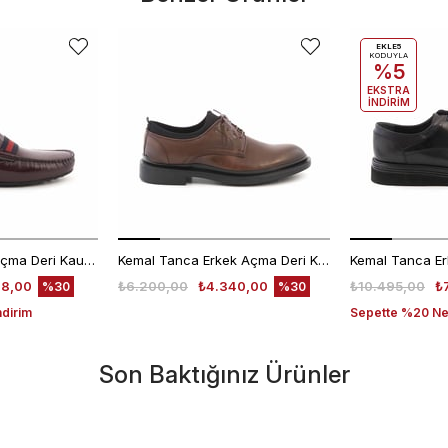
EKLE5
KODUYLA
%5
EKSTRA
İNDİRİM
Mocassini Erkek Açma Deri Kauçuk Taban Bordo Günlük Ayakkabı
Kemal Tanca Erkek Açma Deri Kahverengi Bağcıklı Klasik Ayakkabı Kauçuk Taban 0189
48,00
₺6.200,00
₺4.340,00
₺10.495,00
₺
%30
%30
ndirim
Sepette %20 Net
Son Baktığınız Ürünler