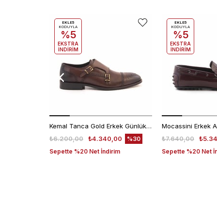
EKLE5
EKLE5
KODUYLA
KODUYLA
%5
%5
EKSTRA
EKSTRA
İNDİRİM
İNDİRİM
Kemal Tanca Gold Erkek Günlük Ayakkabı 6612-152
₺6.200,00
₺4.340,00
₺7.640,00
₺5.3
%30
Sepette %20 Net İndirim
Sepette %20 Net İ