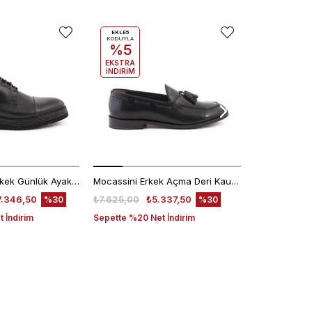
EKLE5
KODUYLA
%5
EKSTRA
İNDİRİM
Kemal Tanca Erkek Günlük Ayakkabı 9430-1
Mocassini Erkek Açma Deri Kauçuk Taban Siyah Günlük Ayakkabı
7.346,50
₺7.625,00
₺5.337,50
₺6.200,00
%30
%30
 İndirim
Sepette %20 Net İndirim