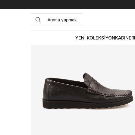
Anasayfa
ERKEK
AYAKKABI
Günlük
Kemal Tanca Erk
YENİ KOLEKSİYON
KADIN
ER