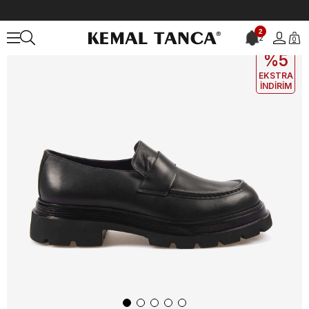
Anasayfa
ERKEK
AYAKKABI
Günlük
Kemal Tanca Hakiki Deri E
2
2
0
EKLE5
KODUYLA
%5
EKSTRA
İNDİRİM