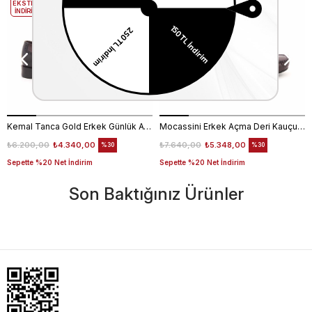
EKSTRA
EKSTRA
İNDİRİM
İNDİRİM
Kemal Tanca Gold Erkek Günlük Ayakkabı 6612-152
Mocassini Erkek Açma Deri Kauçuk Taban Bordo Günlük Ayakkabı
₺6.200,00
₺4.340,00
₺7.640,00
₺5.348,00
%30
%30
Sepette %20 Net İndirim
Sepette %20 Net İndirim
Son Baktığınız Ürünler