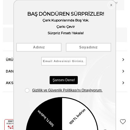
Favorilere Ekle
Fiyat Düşünce Haber Ver
Kargo Bedava
WhatsApp’tan Bilgi Al
ÜRÜN ÖZELLIKLERI
DANIŞMA HATTI
AKSESUAR ONARIMI
Benzer Ürünler
EKLE5
EKLE5
KODUYLA
KODUYLA
%5
%5