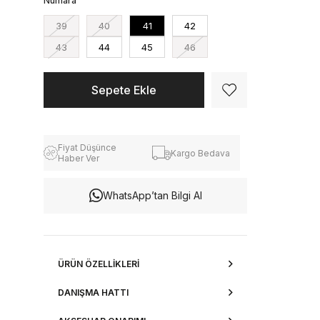
Numara
39
40
41
42
43
44
45
46
Fiyat Düşünce
Kargo Bedava
Haber Ver
WhatsApp’tan Bilgi Al
ÜRÜN ÖZELLIKLERI
DANIŞMA HATTI