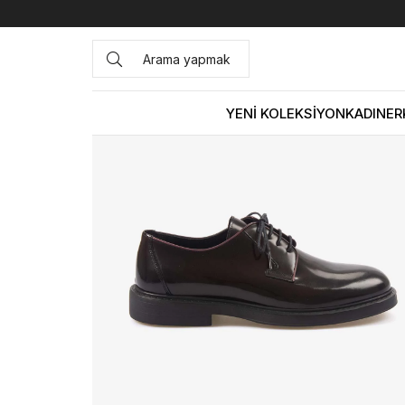
Anasayfa
ERKEK
AYAKKABI
Günlük
Kemal Tanca Haki
YENİ KOLEKSİYON
KADIN
ER