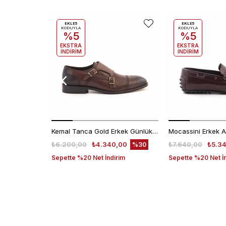
EKLE5
EKLE5
KODUYLA
KODUYLA
%5
%5
EKSTRA
EKSTRA
İNDİRİM
İNDİRİM
Kemal Tanca Gold Erkek Günlük Ayakkabı 6612-152
₺6.200,00
₺4.340,00
₺7.640,00
₺5.3
%30
Sepette %20 Net İndirim
Sepette %20 Net İ