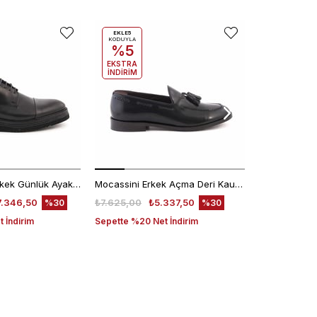
EKLE5
KODUYLA
%5
EKSTRA
İNDİRİM
Kemal Tanca Erkek Günlük Ayakkabı 9430-1
Mocassini Erkek Açma Deri Kauçuk Taban Siyah Günlük Ayakkabı
7.346,50
₺7.625,00
₺5.337,50
₺6.200,00
%30
%30
 İndirim
Sepette %20 Net İndirim