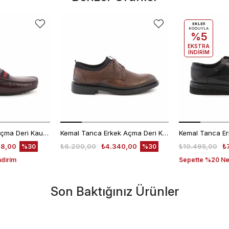
EKLE5
KODUYLA
%5
EKSTRA
İNDİRİM
Mocassini Erkek Açma Deri Kauçuk Taban Bordo Günlük Ayakkabı
Kemal Tanca Erkek Açma Deri Kahverengi Bağcıklı Klasik Ayakkabı Kauçuk Taban 0189
48,00
₺6.200,00
₺4.340,00
₺10.495,00
₺
%30
%30
ndirim
Sepette %20 Net
Son Baktığınız Ürünler