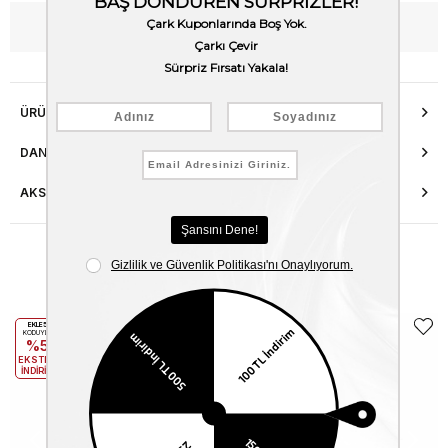
WhatsApp’tan Bilgi Al
ÜRÜN ÖZELLIKLERI
DANIŞMA HATTI
AKSESUAR ONARIMI
Benzer Ürünler
EKLE5
EKLE5
KODUYLA
KODUYLA
%5
%5
EKSTRA
EKSTRA
İNDİRİM
İNDİRİM