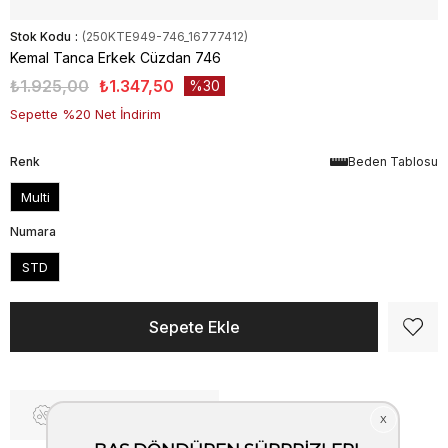
Stok Kodu
(250KTE949-746_16777412)
Kemal Tanca Erkek Cüzdan 746
₺1.925,00
₺1.347,50
30
Sepette %20 Net İndirim
Renk
Beden Tablosu
Multi
Numara
STD
Fiyat Düşünce Haber Ver