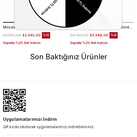
Mocassini Erkek Hakiki Deri Kahverengi Kroko Cüzdan Cüzdan
Mocassini Erkek Hakiki Deri Bordo Kroko Cüzdan Cüzdan
₺3.350,00
₺2.345,00
₺4.780,00
₺3.346,00
%30
%30
Sepette %20 Net İndirim
Sepette %20 Net İndirim
Son Baktığınız Ürünler
Uygulamalarımızı İndirin
QR kodu okutarak uygulamalarımızı indirebilirsiniz.