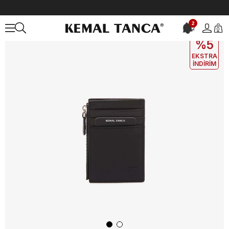
Anasayfa
ÇANTA&AKSESUAR
ERKEK
Cüzdan
Kemal Tanca Erk
2
2
0
EKLE5
KODUYLA
%5
EKSTRA
İNDİRİM