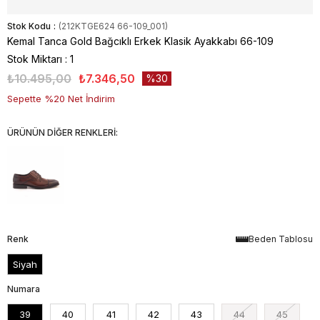
Stok Kodu
(212KTGE624 66-109_001)
Kemal Tanca Gold Bağcıklı Erkek Klasik Ayakkabı 66-109
Stok Miktarı
:
1
₺10.495,00
₺7.346,50
30
Sepette %20 Net İndirim
ÜRÜNÜN DİĞER RENKLERİ:
Renk
Beden Tablosu
Siyah
Numara
39
40
41
42
43
44
45