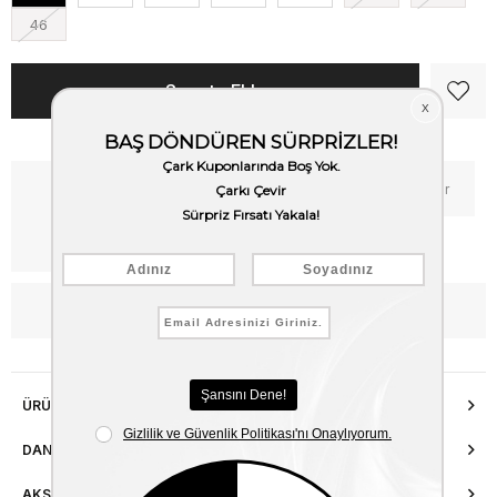
46
Kritik Stok
Fiyat Düşünce Haber Ver
Kargo Bedava
WhatsApp’tan Bilgi Al
ÜRÜN ÖZELLIKLERI
DANIŞMA HATTI
AKSESUAR ONARIMI