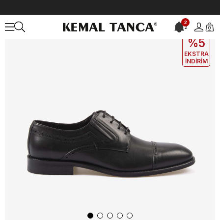
Anasayfa
ERKEK
AYAKKABI
Klasik
2
2
0
EKLE5
KODUYLA
%5
EKSTRA
İNDİRİM