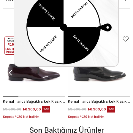
Benzer Ürünler
EKLE5
EKLE5
KODUYLA
KODUYLA
%5
%5
EKSTRA
EKSTRA
İNDİRİM
İNDİRİM
Kemal Tanca Bağcıklı Erkek Klasik Ayakkabı 700
Kemal Tanca Bağcıklı Erkek Klasik Ayakkabı 700
₺9.000,00
₺6.300,00
₺9.000,00
₺6.300,00
%30
%30
Sepette %20 Net İndirim
Sepette %20 Net İndirim
Son Baktığınız Ürünler