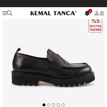
Anasayfa
ÇANTA&AKSESUAR
ERKEK
Kemer
Kemal Tanca Gold 
2
2
0
EKLE5
KODUYLA
%5
EKSTRA
İNDİRİM