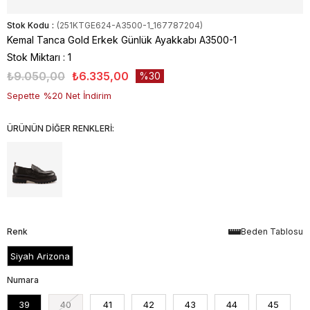
Stok Kodu
(251KTGE624-A3500-1_167787204)
Kemal Tanca Gold Erkek Günlük Ayakkabı A3500-1
Stok Miktarı
:
1
₺9.050,00
₺6.335,00
30
Sepette %20 Net İndirim
ÜRÜNÜN DİĞER RENKLERİ:
Renk
Beden Tablosu
Siyah Arizona
Numara
39
40
41
42
43
44
45