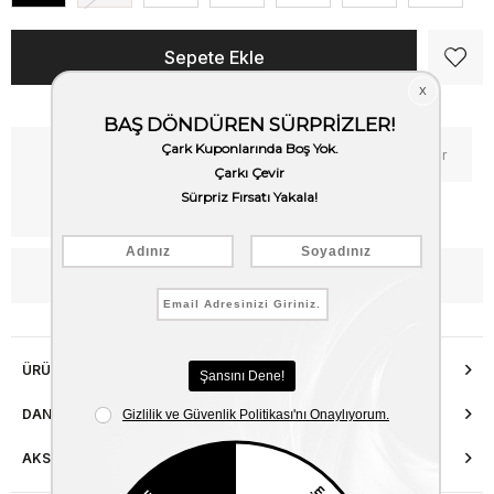
Kritik Stok
Fiyat Düşünce Haber Ver
Kargo Bedava
WhatsApp’tan Bilgi Al
ÜRÜN ÖZELLIKLERI
DANIŞMA HATTI
AKSESUAR ONARIMI