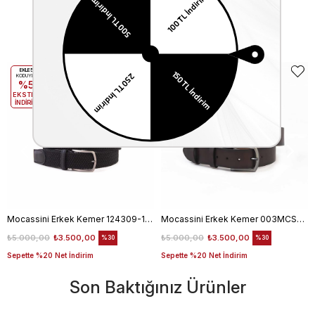
Benzer Ürünler
EKLE5
EKLE5
KODUYLA
KODUYLA
%5
%5
EKSTRA
EKSTRA
İNDİRİM
İNDİRİM
Mocassini Erkek Kemer 124309-100
Mocassini Erkek Kemer 003MCSN B3245
₺5.000,00
₺3.500,00
₺5.000,00
₺3.500,00
%30
%30
Sepette %20 Net İndirim
Sepette %20 Net İndirim
Son Baktığınız Ürünler